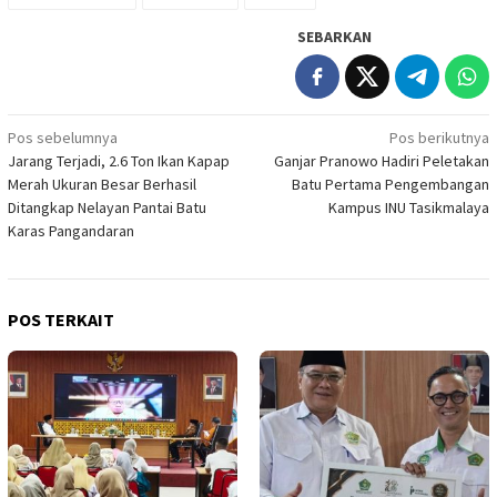
SEBARKAN
Navigasi
Pos sebelumnya
Pos berikutnya
Jarang Terjadi, 2.6 Ton Ikan Kapap
Ganjar Pranowo Hadiri Peletakan
pos
Merah Ukuran Besar Berhasil
Batu Pertama Pengembangan
Ditangkap Nelayan Pantai Batu
Kampus INU Tasikmalaya
Karas Pangandaran
POS TERKAIT