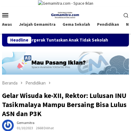
Loncat
ke
Menu
konten
Mobile
Awas
Jelajah Gemamitra
Gema Sekolah
Pendidikan
Na
un, Bergerak Tuntaskan Anak Tidak Sekolah
Headline
FDI Satukan 
Beranda
Pendidikan
Gelar Wisuda ke-XII, Rektor: Lulusan INU
Tasikmalaya Mampu Bersaing Bisa Lulus
ASN dan P3K
Gemamitra
01/10/2023
2668 Dilihat