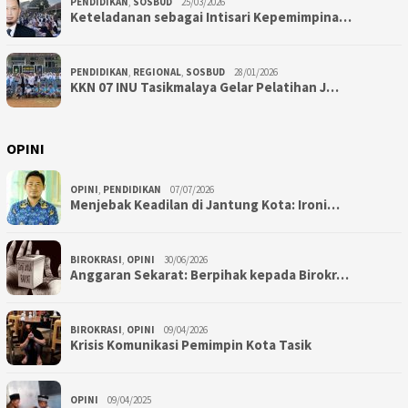
PENDIDIKAN
,
SOSBUD
25/03/2026
Keteladanan sebagai Intisari Kepemimpina…
PENDIDIKAN
,
REGIONAL
,
SOSBUD
28/01/2026
KKN 07 INU Tasikmalaya Gelar Pelatihan J…
OPINI
OPINI
,
PENDIDIKAN
07/07/2026
Menjebak Keadilan di Jantung Kota: Ironi…
BIROKRASI
,
OPINI
30/06/2026
Anggaran Sekarat: Berpihak kepada Birokr…
BIROKRASI
,
OPINI
09/04/2026
Krisis Komunikasi Pemimpin Kota Tasik
OPINI
09/04/2025