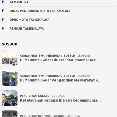
GEMAMITRA
DINAS PENDIDIKAN KOTA TASIKMALAYA
DPRD KOTA TASIKMALAYA
PEMKAB TASIKMALAYA
SOSBUD
GEMA MAHASISWA
,
PENDIDIKAN
,
SOSBUD
26/04/2026
BEM Unimal Gelar Edukasi dan Trauma Heal…
GEMA MAHASISWA
,
PENDIDIKAN
,
SOSBUD
26/04/2026
BEM Unimal Gelar Pengabdian Masyarakat K…
PENDIDIKAN
,
SOSBUD
25/03/2026
Keteladanan sebagai Intisari Kepemimpina…
PENDIDIKAN
,
REGIONAL
,
SOSBUD
28/01/2026