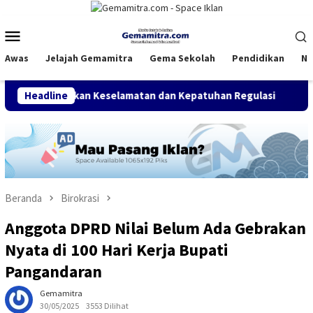
Loncat
ke
Menu
konten
Mobile
Awas
Jelajah Gemamitra
Gema Sekolah
Pendidikan
Na
ekankan Keselamatan dan Kepatuhan Regulasi
Headline
PGM Indon
Beranda
Birokrasi
Anggota DPRD Nilai Belum Ada Gebrakan
Nyata di 100 Hari Kerja Bupati
Pangandaran
Gemamitra
30/05/2025
3553 Dilihat