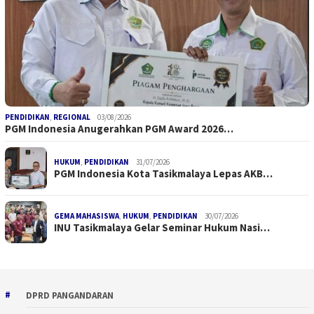
PENDIDIKAN
,
REGIONAL
03/08/2026
PGM Indonesia Anugerahkan PGM Award 2026…
HUKUM
,
PENDIDIKAN
31/07/2026
PGM Indonesia Kota Tasikmalaya Lepas AKB…
GEMA MAHASISWA
,
HUKUM
,
PENDIDIKAN
30/07/2026
INU Tasikmalaya Gelar Seminar Hukum Nasi…
DPRD PANGANDARAN