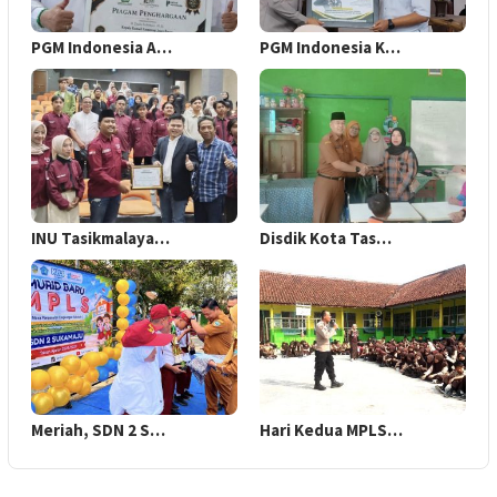
PGM Indonesia A…
PGM Indonesia K…
INU Tasikmalaya…
Disdik Kota Tas…
Meriah, SDN 2 S…
Hari Kedua MPLS…