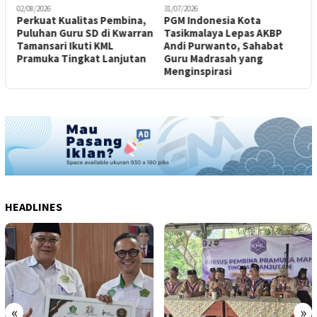
02/08/2026
31/07/2026
3
Perkuat Kualitas Pembina,
PGM Indonesia Kota
S
Puluhan Guru SD di Kwarran
Tasikmalaya Lepas AKBP
2
Tamansari Ikuti KML
Andi Purwanto, Sahabat
T
Pramuka Tingkat Lanjutan
Guru Madrasah yang
I
Menginspirasi
HEADLINES
«
»