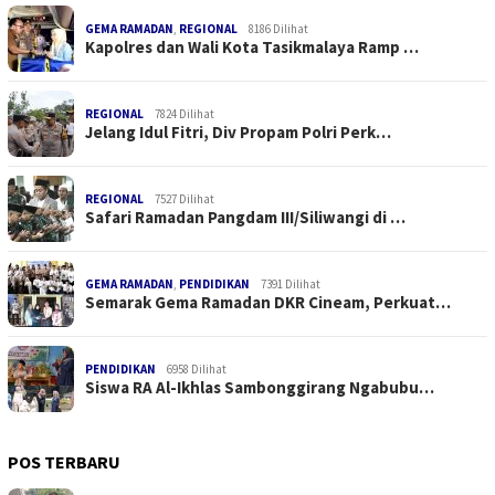
GEMA RAMADAN
,
REGIONAL
8186 Dilihat
Kapolres dan Wali Kota Tasikmalaya Ramp …
REGIONAL
7824 Dilihat
Jelang Idul Fitri, Div Propam Polri Perk…
REGIONAL
7527 Dilihat
Safari Ramadan Pangdam III/Siliwangi di …
GEMA RAMADAN
,
PENDIDIKAN
7391 Dilihat
Semarak Gema Ramadan DKR Cineam, Perkuat…
PENDIDIKAN
6958 Dilihat
Siswa RA Al-Ikhlas Sambonggirang Ngabubu…
POS TERBARU