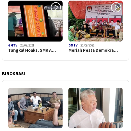
GMTV
25/09/2021
GMTV
25/09/2021
Tangkal Hoaks, SMK A…
Meriah Pesta Demokra…
BIROKRASI