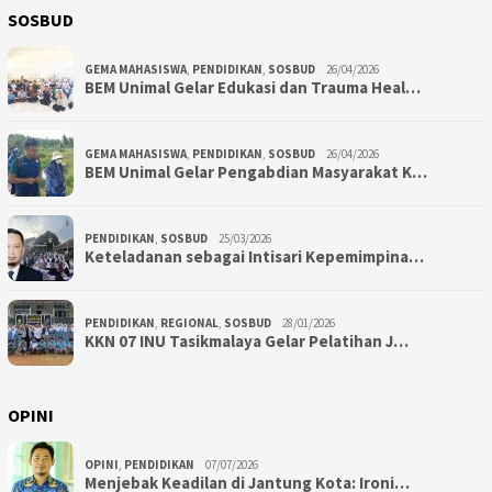
SOSBUD
GEMA MAHASISWA
,
PENDIDIKAN
,
SOSBUD
26/04/2026
BEM Unimal Gelar Edukasi dan Trauma Heal…
GEMA MAHASISWA
,
PENDIDIKAN
,
SOSBUD
26/04/2026
BEM Unimal Gelar Pengabdian Masyarakat K…
PENDIDIKAN
,
SOSBUD
25/03/2026
Keteladanan sebagai Intisari Kepemimpina…
PENDIDIKAN
,
REGIONAL
,
SOSBUD
28/01/2026
KKN 07 INU Tasikmalaya Gelar Pelatihan J…
OPINI
OPINI
,
PENDIDIKAN
07/07/2026
Menjebak Keadilan di Jantung Kota: Ironi…