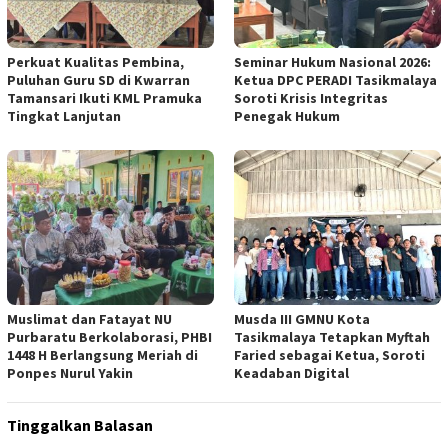
Perkuat Kualitas Pembina,
Seminar Hukum Nasional 2026:
Puluhan Guru SD di Kwarran
Ketua DPC PERADI Tasikmalaya
Tamansari Ikuti KML Pramuka
Soroti Krisis Integritas
Tingkat Lanjutan
Penegak Hukum
Muslimat dan Fatayat NU
Musda III GMNU Kota
Purbaratu Berkolaborasi, PHBI
Tasikmalaya Tetapkan Myftah
1448 H Berlangsung Meriah di
Faried sebagai Ketua, Soroti
Ponpes Nurul Yakin
Keadaban Digital
Tinggalkan Balasan