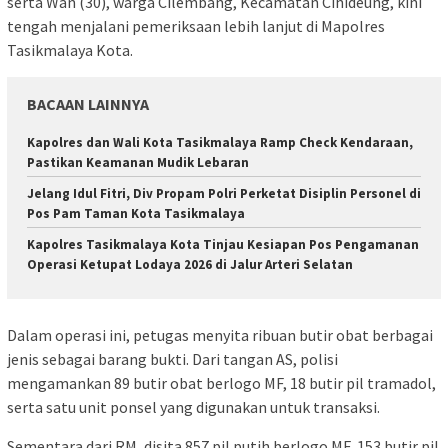
serta Wan (30), warga Cilembang, Kecamatan Cihideung, kini
tengah menjalani pemeriksaan lebih lanjut di Mapolres
Tasikmalaya Kota.
BACAAN LAINNYA
Kapolres dan Wali Kota Tasikmalaya Ramp Check Kendaraan,
Pastikan Keamanan Mudik Lebaran
Jelang Idul Fitri, Div Propam Polri Perketat Disiplin Personel di
Pos Pam Taman Kota Tasikmalaya
Kapolres Tasikmalaya Kota Tinjau Kesiapan Pos Pengamanan
Operasi Ketupat Lodaya 2026 di Jalur Arteri Selatan
Dalam operasi ini, petugas menyita ribuan butir obat berbagai
jenis sebagai barang bukti. Dari tangan AS, polisi
mengamankan 89 butir obat berlogo MF, 18 butir pil tramadol,
serta satu unit ponsel yang digunakan untuk transaksi.
Sementara dari RM, disita 857 pil putih berlogo MF, 153 butir pil