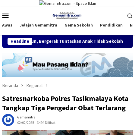
Loncat
ke
Menu
konten
Mobile
Awas
Jelajah Gemamitra
Gema Sekolah
Pendidikan
Na
 Tahun, Bergerak Tuntaskan Anak Tidak Sekolah
Headline
FDI Satu
Beranda
Regional
Satresnarkoba Polres Tasikmalaya Kota
Tangkap Tiga Pengedar Obat Terlarang
Gemamitra
02/02/2025
3494 Dilihat