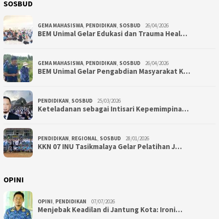
SOSBUD
GEMA MAHASISWA
,
PENDIDIKAN
,
SOSBUD
26/04/2026
BEM Unimal Gelar Edukasi dan Trauma Heal…
GEMA MAHASISWA
,
PENDIDIKAN
,
SOSBUD
26/04/2026
BEM Unimal Gelar Pengabdian Masyarakat K…
PENDIDIKAN
,
SOSBUD
25/03/2026
Keteladanan sebagai Intisari Kepemimpina…
PENDIDIKAN
,
REGIONAL
,
SOSBUD
28/01/2026
KKN 07 INU Tasikmalaya Gelar Pelatihan J…
OPINI
OPINI
,
PENDIDIKAN
07/07/2026
Menjebak Keadilan di Jantung Kota: Ironi…