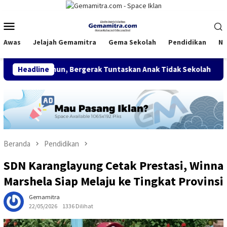
Loncat
ke
Menu
konten
Mobile
Awas
Jelajah Gemamitra
Gema Sekolah
Pendidikan
Na
3 Tahun, Bergerak Tuntaskan Anak Tidak Sekolah
Headline
FDI Satu
Beranda
Pendidikan
SDN Karanglayung Cetak Prestasi, Winna
Marshela Siap Melaju ke Tingkat Provinsi
Gemamitra
22/05/2026
1336 Dilihat