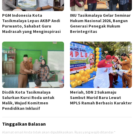
PGM Indonesia Kota
INU Tasikmalaya Gelar Seminar
Tasikmalaya Lepas AKBP Andi
Hukum Nasional 2026, Bangun
Purwanto, Sahabat Guru
Generasi Penegak Hukum
Madrasah yang Menginspirasi
Berintegritas
Disdik Kota Tasikmalaya
Meriah, SDN 2 Sukamaju
Salurkan Kursi Roda untuk
Sambut Murid Baru Lewat
Malik, Wujud Komitmen
MPLS Ramah Berbasis Karakter
Pendidikan Inklusif
Tinggalkan Balasan
Alamat email Anda tidak akan dipublikasikan.
Ruas yang wajib ditandai
*