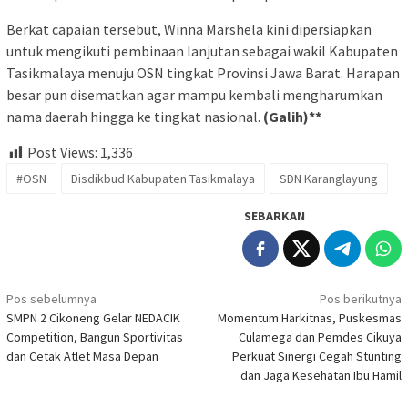
Berkat capaian tersebut, Winna Marshela kini dipersiapkan
untuk mengikuti pembinaan lanjutan sebagai wakil Kabupaten
Tasikmalaya menuju OSN tingkat Provinsi Jawa Barat. Harapan
besar pun disematkan agar mampu kembali mengharumkan
nama daerah hingga ke tingkat nasional.
(Galih)**
Post Views:
1,336
#OSN
Disdikbud Kabupaten Tasikmalaya
SDN Karanglayung
SEBARKAN
Navigasi
Pos sebelumnya
Pos berikutnya
SMPN 2 Cikoneng Gelar NEDACIK
Momentum Harkitnas, Puskesmas
pos
Competition, Bangun Sportivitas
Culamega dan Pemdes Cikuya
dan Cetak Atlet Masa Depan
Perkuat Sinergi Cegah Stunting
dan Jaga Kesehatan Ibu Hamil