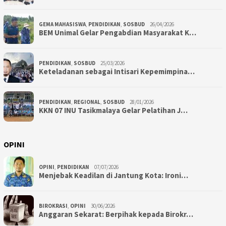
GEMA MAHASISWA
,
PENDIDIKAN
,
SOSBUD
26/04/2026
BEM Unimal Gelar Pengabdian Masyarakat K…
PENDIDIKAN
,
SOSBUD
25/03/2026
Keteladanan sebagai Intisari Kepemimpina…
PENDIDIKAN
,
REGIONAL
,
SOSBUD
28/01/2026
KKN 07 INU Tasikmalaya Gelar Pelatihan J…
OPINI
OPINI
,
PENDIDIKAN
07/07/2026
Menjebak Keadilan di Jantung Kota: Ironi…
BIROKRASI
,
OPINI
30/06/2026
Anggaran Sekarat: Berpihak kepada Birokr…