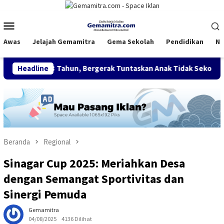
Loncat
ke
Menu
konten
Mobile
Awas
Jelajah Gemamitra
Gema Sekolah
Pendidikan
Na
jar 13 Tahun, Bergerak Tuntaskan Anak Tidak Sekolah
Headline
FDI
Beranda
Regional
Sinagar Cup 2025: Meriahkan Desa
dengan Semangat Sportivitas dan
Sinergi Pemuda
Gemamitra
04/08/2025
4136 Dilihat