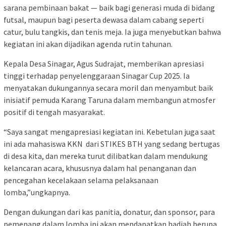
sarana pembinaan bakat — baik bagi generasi muda di bidang
futsal, maupun bagi peserta dewasa dalam cabang seperti
catur, bulu tangkis, dan tenis meja. Ia juga menyebutkan bahwa
kegiatan ini akan dijadikan agenda rutin tahunan.
Kepala Desa Sinagar, Agus Sudrajat, memberikan apresiasi
tinggi terhadap penyelenggaraan
Sinagar Cup 2025
. Ia
menyatakan dukungannya secara moril dan menyambut baik
inisiatif pemuda Karang Taruna dalam membangun atmosfer
positif di tengah masyarakat.
“Saya sangat mengapresiasi kegiatan ini. Kebetulan juga saat
ini ada mahasiswa KKN
dari STIKES BTH yang sedang bertugas
di desa kita, dan mereka turut dilibatkan dalam mendukung
kelancaran acara, khususnya dalam hal penanganan dan
pencegahan kecelakaan selama pelaksanaan
lomba,”
ungkapnya.
Dengan dukungan dari kas panitia, donatur, dan sponsor, para
pemenang dalam lomba ini akan mendapatkan hadiah berupa