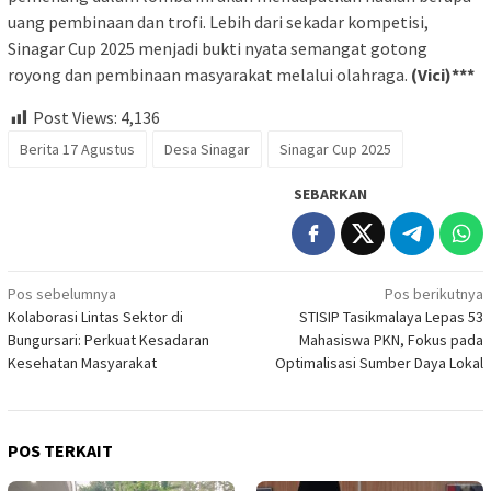
uang pembinaan dan trofi. Lebih dari sekadar kompetisi,
Sinagar Cup 2025
menjadi bukti nyata semangat gotong
royong dan pembinaan masyarakat melalui olahraga.
(Vici)***
Post Views:
4,136
Berita 17 Agustus
Desa Sinagar
Sinagar Cup 2025
SEBARKAN
Navigasi
Pos sebelumnya
Pos berikutnya
Kolaborasi Lintas Sektor di
STISIP Tasikmalaya Lepas 53
pos
Bungursari: Perkuat Kesadaran
Mahasiswa PKN, Fokus pada
Kesehatan Masyarakat
Optimalisasi Sumber Daya Lokal
POS TERKAIT