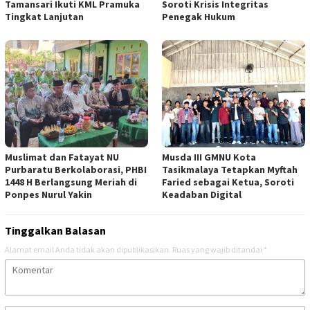
Tamansari Ikuti KML Pramuka
Soroti Krisis Integritas
Tingkat Lanjutan
Penegak Hukum
Muslimat dan Fatayat NU
Musda III GMNU Kota
Purbaratu Berkolaborasi, PHBI
Tasikmalaya Tetapkan Myftah
1448 H Berlangsung Meriah di
Faried sebagai Ketua, Soroti
Ponpes Nurul Yakin
Keadaban Digital
Tinggalkan Balasan
Alamat email Anda tidak akan dipublikasikan.
Ruas yang wajib ditandai
*