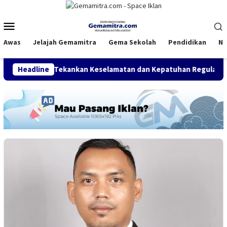
Loncat
ke
Menu
konten
Mobile
Awas
Jelajah Gemamitra
Gema Sekolah
Pendidikan
Na
erdana Tekankan Keselamatan dan Kepatuhan Regulasi
Headline
PG