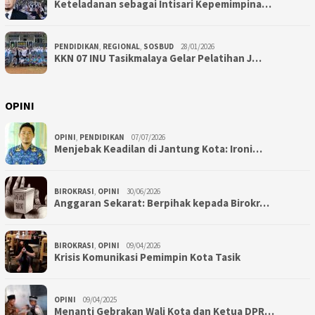
Keteladanan sebagai Intisari Kepemimpina…
PENDIDIKAN
,
REGIONAL
,
SOSBUD
28/01/2026
KKN 07 INU Tasikmalaya Gelar Pelatihan J…
OPINI
OPINI
,
PENDIDIKAN
07/07/2026
Menjebak Keadilan di Jantung Kota: Ironi…
BIROKRASI
,
OPINI
30/06/2026
Anggaran Sekarat: Berpihak kepada Birokr…
BIROKRASI
,
OPINI
09/04/2026
Krisis Komunikasi Pemimpin Kota Tasik
OPINI
09/04/2025
Menanti Gebrakan Wali Kota dan Ketua DPR…