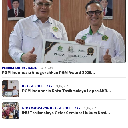
PENDIDIKAN
,
REGIONAL
03/08/2026
PGM Indonesia Anugerahkan PGM Award 2026…
HUKUM
,
PENDIDIKAN
31/07/2026
PGM Indonesia Kota Tasikmalaya Lepas AKB…
GEMA MAHASISWA
,
HUKUM
,
PENDIDIKAN
30/07/2026
INU Tasikmalaya Gelar Seminar Hukum Nasi…