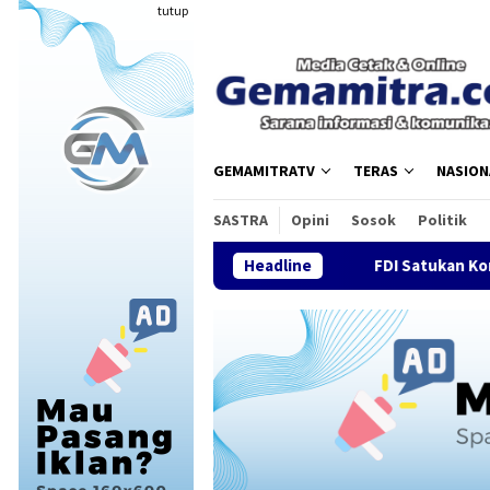
Loncat
tutup
ke
konten
GEMAMITRATV
TERAS
NASION
SASTRA
Opini
Sosok
Politik
Headline
FDI Satukan Komunitas Drone