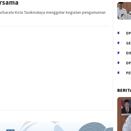
ersama
Purbaratu Kota Tasikmalaya menggelar kegiatan pengumuman
DP
GE
DI
DP
PE
BERIT