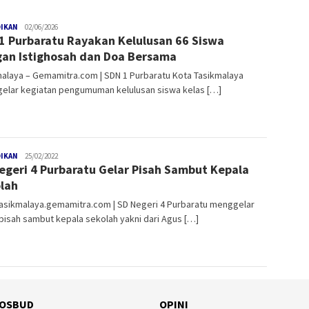
DIKAN
gemamitra
02/06/2026
1 Purbaratu Rayakan Kelulusan 66 Siswa
an Istighosah dan Doa Bersama
alaya – Gemamitra.com | SDN 1 Purbaratu Kota Tasikmalaya
elar kegiatan pengumuman kelulusan siswa kelas […]
DIKAN
gemamitra
25/02/2022
egeri 4 Purbaratu Gelar Pisah Sambut Kepala
lah
Tasikmalaya.gemamitra.com | SD Negeri 4 Purbaratu menggelar
pisah sambut kepala sekolah yakni dari Agus […]
OSBUD
OPINI