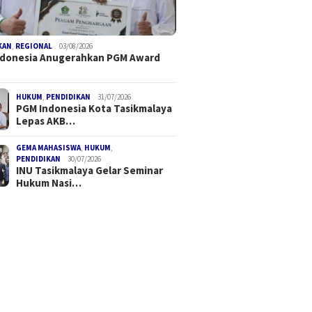
KAN
,
REGIONAL
03/08/2026
ndonesia Anugerahkan PGM Award
HUKUM
,
PENDIDIKAN
31/07/2026
PGM Indonesia Kota Tasikmalaya
Lepas AKB…
GEMA MAHASISWA
,
HUKUM
,
PENDIDIKAN
30/07/2026
INU Tasikmalaya Gelar Seminar
Hukum Nasi…
ar Hukum Nasional
FDI Satukan Komunitas
PGM Ind
Ketua DPC PERADI
Drone Nasional, Kopdar
PGM Awa
alaya Soroti Krisis
Perdana Tekankan
Kakanwi
ritas Penegak Hukum
Keselamatan dan Kepatuhan
Dudu R
Regulasi