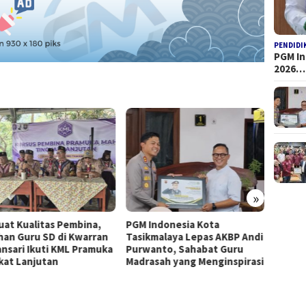
PENDIDI
PGM I
2026…
»
uat Kualitas Pembina,
PGM Indonesia Kota
Semin
han Guru SD di Kwarran
Tasikmalaya Lepas AKBP Andi
2026: 
nsari Ikuti KML Pramuka
Purwanto, Sahabat Guru
Tasikm
kat Lanjutan
Madrasah yang Menginspirasi
Integ