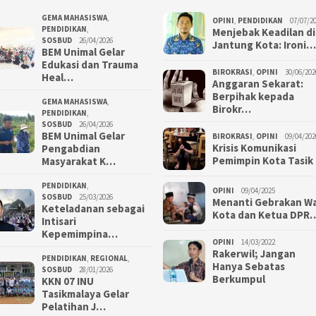
GEMA MAHASISWA
,
OPINI
,
PENDIDIKAN
07/07/2
PENDIDIKAN
,
Menjebak Keadilan di
SOSBUD
26/04/2026
Jantung Kota: Ironi…
BEM Unimal Gelar
Edukasi dan Trauma
BIROKRASI
,
OPINI
30/06/202
Heal…
Anggaran Sekarat:
Berpihak kepada
GEMA MAHASISWA
,
Birokr…
PENDIDIKAN
,
SOSBUD
26/04/2026
BEM Unimal Gelar
BIROKRASI
,
OPINI
09/04/202
Krisis Komunikasi
Pengabdian
Pemimpin Kota Tasik
Masyarakat K…
PENDIDIKAN
,
OPINI
09/04/2025
SOSBUD
25/03/2026
Menanti Gebrakan Wa
Keteladanan sebagai
Kota dan Ketua DPR
Intisari
Kepemimpina…
OPINI
14/03/2022
Rakerwil; Jangan
PENDIDIKAN
,
REGIONAL
,
Hanya Sebatas
SOSBUD
28/01/2026
Berkumpul
KKN 07 INU
Tasikmalaya Gelar
Pelatihan J…