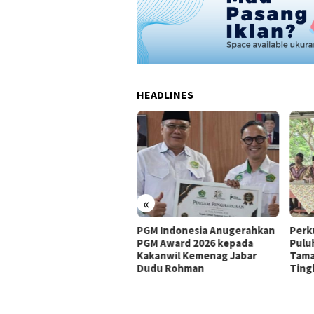
HEADLINES
«
 Satukan Komunitas
PGM Indonesia Anugerahkan
Perk
ne Nasional, Kopdar
PGM Award 2026 kepada
Pulu
rdana Tekankan
Kakanwil Kemenag Jabar
Tama
selamatan dan Kepatuhan
Dudu Rohman
Ting
ulasi