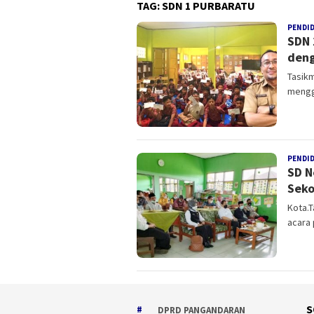
TAG:
SDN 1 PURBARATU
PENDI
SDN 
deng
Tasikm
mengg
PENDI
SD N
Seko
Kota.
acara 
S
DPRD PANGANDARAN