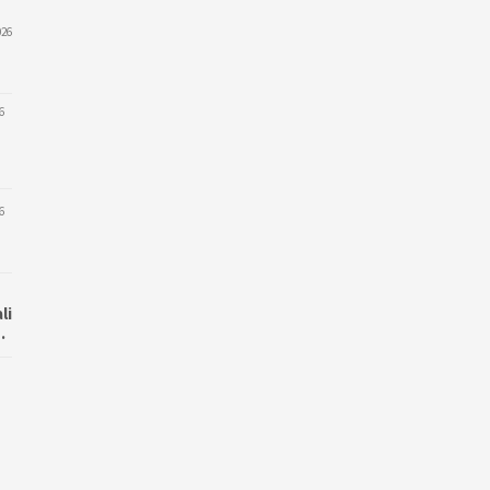
026
6
6
li
…