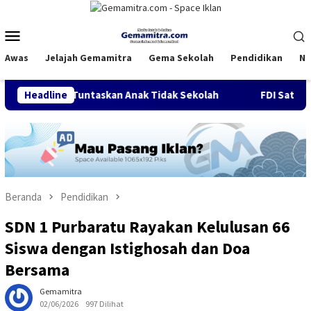
Loncat
ke
Menu
konten
Mobile
Awas
Jelajah Gemamitra
Gema Sekolah
Pendidikan
Na
ak Tuntaskan Anak Tidak Sekolah
Headline
FDI Satukan Komunitas 
Beranda
Pendidikan
SDN 1 Purbaratu Rayakan Kelulusan 66
Siswa dengan Istighosah dan Doa
Bersama
Gemamitra
02/06/2026
997 Dilihat