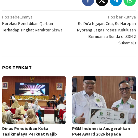
Navigasi
Pos sebelumnya
Pos berikutnya
Korelasi Pendidikan Qurban
Ku Du’a Ngajait Cita, Ku Harepan
pos
Terhadap Tingkat Karakter Siswa
Nyorang Jaga Prosesi Kelulusan
Bernuansa Sunda di SDN 2
Sukamaju
POS TERKAIT
Dinas Pendidikan Kota
PGM Indonesia Anugerahkan
Tasikmalaya Perkuat Wajib
PGM Award 2026 kepada