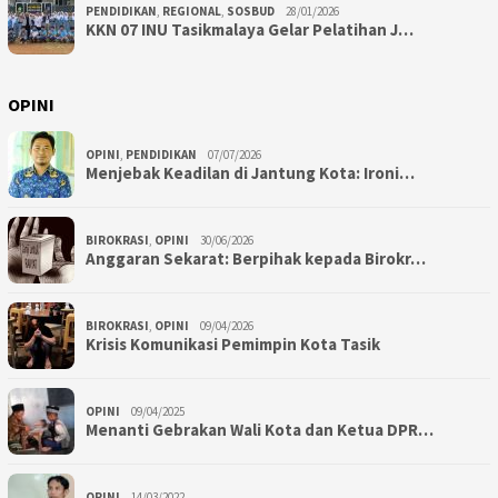
PENDIDIKAN
,
REGIONAL
,
SOSBUD
28/01/2026
KKN 07 INU Tasikmalaya Gelar Pelatihan J…
OPINI
OPINI
,
PENDIDIKAN
07/07/2026
Menjebak Keadilan di Jantung Kota: Ironi…
BIROKRASI
,
OPINI
30/06/2026
Anggaran Sekarat: Berpihak kepada Birokr…
BIROKRASI
,
OPINI
09/04/2026
Krisis Komunikasi Pemimpin Kota Tasik
OPINI
09/04/2025
Menanti Gebrakan Wali Kota dan Ketua DPR…
OPINI
14/03/2022