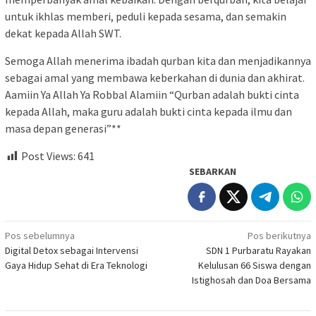
untuk ikhlas memberi, peduli kepada sesama, dan semakin
dekat kepada Allah SWT.
Semoga Allah menerima ibadah qurban kita dan menjadikannya
sebagai amal yang membawa keberkahan di dunia dan akhirat.
Aamiin Ya Allah Ya Robbal Alamiin “Qurban adalah bukti cinta
kepada Allah, maka guru adalah bukti cinta kepada ilmu dan
masa depan generasi”**
Post Views:
641
SEBARKAN
Navigasi
Pos sebelumnya
Pos berikutnya
Digital Detox sebagai Intervensi
SDN 1 Purbaratu Rayakan
pos
Gaya Hidup Sehat di Era Teknologi
Kelulusan 66 Siswa dengan
Istighosah dan Doa Bersama