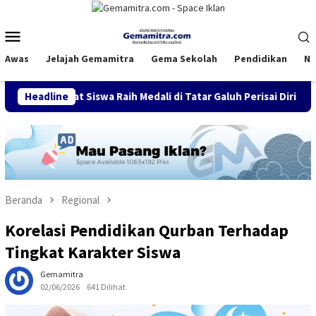
Loncat
ke
Menu
konten
Mobile
Awas
Jelajah Gemamitra
Gema Sekolah
Pendidikan
Na
iswa Raih Medali di Tatar Galuh Perisai Diri Cup VIII
Headline
Din
Beranda
Regional
Korelasi Pendidikan Qurban Terhadap
Tingkat Karakter Siswa
Gemamitra
02/06/2026
641 Dilihat