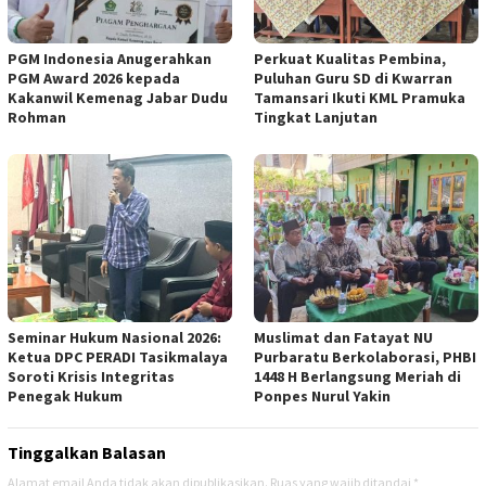
PGM Indonesia Anugerahkan
Perkuat Kualitas Pembina,
PGM Award 2026 kepada
Puluhan Guru SD di Kwarran
Kakanwil Kemenag Jabar Dudu
Tamansari Ikuti KML Pramuka
Rohman
Tingkat Lanjutan
Seminar Hukum Nasional 2026:
Muslimat dan Fatayat NU
Ketua DPC PERADI Tasikmalaya
Purbaratu Berkolaborasi, PHBI
Soroti Krisis Integritas
1448 H Berlangsung Meriah di
Penegak Hukum
Ponpes Nurul Yakin
Tinggalkan Balasan
Alamat email Anda tidak akan dipublikasikan.
Ruas yang wajib ditandai
*