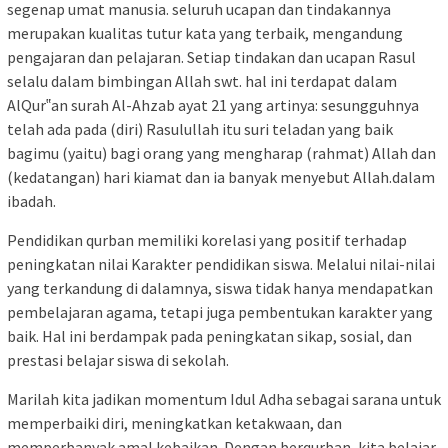
segenap umat manusia. seluruh ucapan dan tindakannya
merupakan kualitas tutur kata yang terbaik, mengandung
pengajaran dan pelajaran. Setiap tindakan dan ucapan Rasul
selalu dalam bimbingan Allah swt. hal ini terdapat dalam
AlQur‟an surah Al-Ahzab ayat 21 yang artinya: sesungguhnya
telah ada pada (diri) Rasulullah itu suri teladan yang baik
bagimu (yaitu) bagi orang yang mengharap (rahmat) Allah dan
(kedatangan) hari kiamat dan ia banyak menyebut Allah.dalam
ibadah.
Pendidikan qurban memiliki korelasi yang positif terhadap
peningkatan nilai Karakter pendidikan siswa. Melalui nilai-nilai
yang terkandung di dalamnya, siswa tidak hanya mendapatkan
pembelajaran agama, tetapi juga pembentukan karakter yang
baik. Hal ini berdampak pada peningkatan sikap, sosial, dan
prestasi belajar siswa di sekolah.
Marilah kita jadikan momentum Idul Adha sebagai sarana untuk
memperbaiki diri, meningkatkan ketakwaan, dan
memperbanyak amal kebaikan. Dengan berqurban, kita belajar