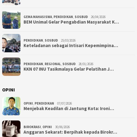
GEMA MAHASISWA
,
PENDIDIKAN
,
SOSBUD
26/04/2026
BEM Unimal Gelar Pengabdian Masyarakat K…
PENDIDIKAN
,
SOSBUD
25/03/2026
Keteladanan sebagai Intisari Kepemimpina…
PENDIDIKAN
,
REGIONAL
,
SOSBUD
28/01/2026
KKN 07 INU Tasikmalaya Gelar Pelatihan J…
OPINI
OPINI
,
PENDIDIKAN
07/07/2026
Menjebak Keadilan di Jantung Kota: Ironi…
BIROKRASI
,
OPINI
30/06/2026
Anggaran Sekarat: Berpihak kepada Birokr…