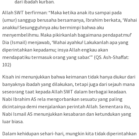
dari ibadah kurban.
Allah SWT berfirman: “Maka ketika anak itu sampai pada
(umur) sanggup berusaha bersamanya, Ibrahim berkata, ‘Wahai
anakku! Sesungguhnya aku bermimpi bahwa aku
menyembelihmu. Maka pikirkanlah bagaimana pendapatmu!’
Dia (Ismail) menjawab, ‘Wahai ayahku! Lakukanlah apa yang
diperintahkan kepadamu; insya Allah engkau akan
mendapatiku termasuk orang yang sabar.’” (QS. Ash-Shaffat:
102)
Kisah ini menunjukkan bahwa keimanan tidak hanya diukur dari
banyaknya ibadah yang dilakukan, tetapi juga dari sejauh mana
seseorang taat kepada Allah SWT dalam berbagai keadaan.
Nabi Ibrahim AS rela mengorbankan sesuatu yang paling
dicintainya demi menjalankan perintah Allah. Sementara itu,
Nabi Ismail AS menunjukkan kesabaran dan ketundukan yang
luar biasa.
Dalam kehidupan sehari-hari, mungkin kita tidak diperintahkan