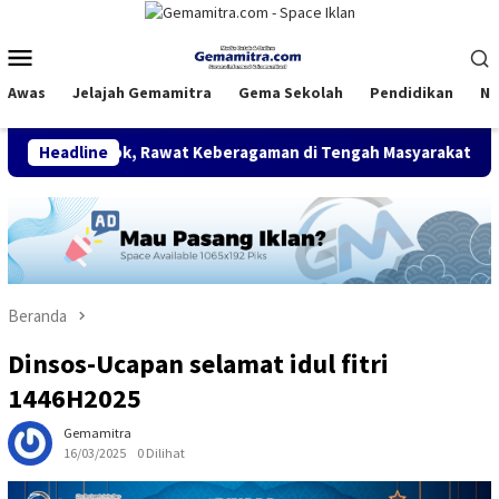
Loncat
ke
Menu
konten
Mobile
Awas
Jelajah Gemamitra
Gema Sekolah
Pendidikan
Na
 Kelompok, Rawat Keberagaman di Tengah Masyarakat
Headline
SDN
Beranda
Dinsos-Ucapan selamat idul fitri
1446H2025
Gemamitra
16/03/2025
0 Dilihat