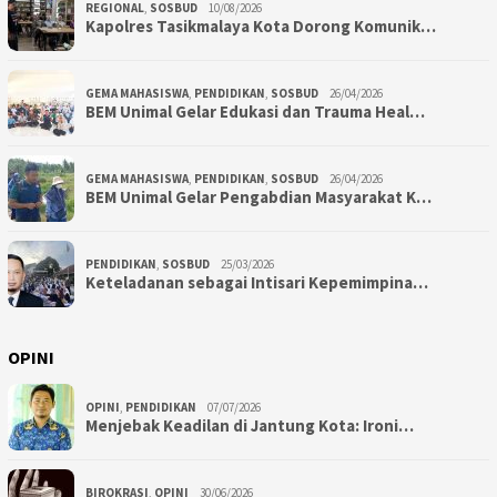
REGIONAL
,
SOSBUD
10/08/2026
Kapolres Tasikmalaya Kota Dorong Komunik…
GEMA MAHASISWA
,
PENDIDIKAN
,
SOSBUD
26/04/2026
BEM Unimal Gelar Edukasi dan Trauma Heal…
GEMA MAHASISWA
,
PENDIDIKAN
,
SOSBUD
26/04/2026
BEM Unimal Gelar Pengabdian Masyarakat K…
PENDIDIKAN
,
SOSBUD
25/03/2026
Keteladanan sebagai Intisari Kepemimpina…
OPINI
OPINI
,
PENDIDIKAN
07/07/2026
Menjebak Keadilan di Jantung Kota: Ironi…
BIROKRASI
,
OPINI
30/06/2026