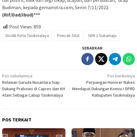
hal positif, baik dari segi sikap, ucapan, dan perbuatan,” ucap
Budiman, kepada gemamitra.com, Senin 7/11/2022.
(Rif/Dad/Ibud)***
Post Views:
859
Disdik Kota Tasikmalaya
Pencak Silat
SDN 2 Sukamaju
SEBARKAN
Navigasi
Pos sebelumnya
Pos berikutnya
Relawan Garuda Nusantara Siap
Perjuangan Honorer Nakes
pos
Dukung Prabowo di Capres dan KH
Mendapat Dukungan Komisi I DPRD
Atam Sebagai Cabup Tasikmalaya
Kabupaten Tasikmalaya
POS TERKAIT