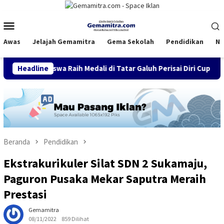
Loncat
ke
Menu
konten
Mobile
Awas
Jelajah Gemamitra
Gema Sekolah
Pendidikan
Na
Raih Medali di Tatar Galuh Perisai Diri Cup VIII
Headline
Dinas P
Beranda
Pendidikan
Ekstrakurikuler Silat SDN 2 Sukamaju,
Paguron Pusaka Mekar Saputra Meraih
Prestasi
Gemamitra
08/11/2022
859 Dilihat