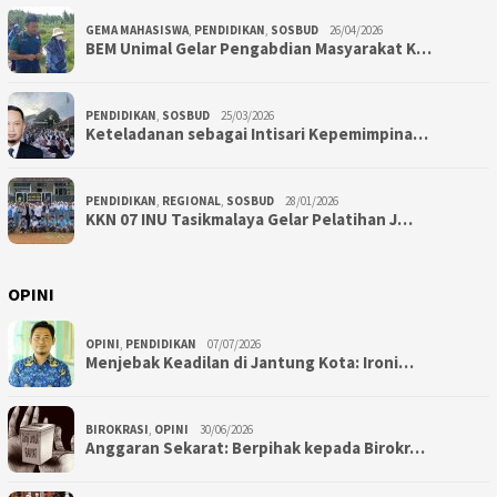
GEMA MAHASISWA
,
PENDIDIKAN
,
SOSBUD
26/04/2026
BEM Unimal Gelar Pengabdian Masyarakat K…
PENDIDIKAN
,
SOSBUD
25/03/2026
Keteladanan sebagai Intisari Kepemimpina…
PENDIDIKAN
,
REGIONAL
,
SOSBUD
28/01/2026
KKN 07 INU Tasikmalaya Gelar Pelatihan J…
OPINI
OPINI
,
PENDIDIKAN
07/07/2026
Menjebak Keadilan di Jantung Kota: Ironi…
BIROKRASI
,
OPINI
30/06/2026
Anggaran Sekarat: Berpihak kepada Birokr…