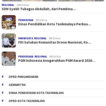
REGIONAL
1084 Dilihat
SDN Syekh Tubagus Abdullah, dari Pembina…
PENDIDIKAN
919 Dilihat
Dinas Pendidikan Kota Tasikmalaya Perkua…
PARIWISATA
,
REGIONAL
886 Dilihat
FDI Satukan Komunitas Drone Nasional, Ko…
PENDIDIKAN
,
REGIONAL
860 Dilihat
PGM Indonesia Anugerahkan PGM Award 2026…
DPRD PANGANDARAN
GEMAMITRA
DINAS PENDIDIKAN KOTA TASIKMALAYA
DPRD KOTA TASIKMALAYA