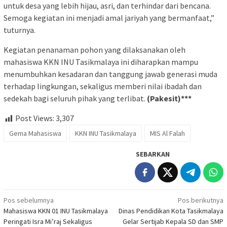
untuk desa yang lebih hijau, asri, dan terhindar dari bencana.
Semoga kegiatan ini menjadi amal jariyah yang bermanfaat,”
tuturnya.
Kegiatan penanaman pohon yang dilaksanakan oleh
mahasiswa KKN INU Tasikmalaya ini diharapkan mampu
menumbuhkan kesadaran dan tanggung jawab generasi muda
terhadap lingkungan, sekaligus memberi nilai ibadah dan
sedekah bagi seluruh pihak yang terlibat.
(Pakesit)***
Post Views:
3,307
Gema Mahasiswa
KKN INU Tasikmalaya
MIS Al Falah
SEBARKAN
Navigasi
Pos sebelumnya
Pos berikutnya
Mahasiswa KKN 01 INU Tasikmalaya
Dinas Pendidikan Kota Tasikmalaya
pos
Peringati Isra Mi’raj Sekaligus
Gelar Sertijab Kepala SD dan SMP