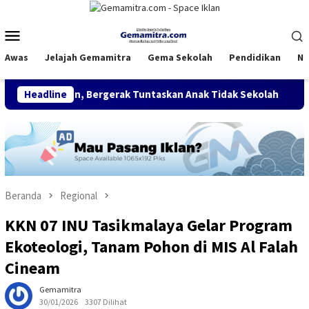
Loncat
ke
Menu
konten
Mobile
Awas
Jelajah Gemamitra
Gema Sekolah
Pendidikan
Na
hun, Bergerak Tuntaskan Anak Tidak Sekolah
Headline
FDI Satukan
Beranda
Regional
KKN 07 INU Tasikmalaya Gelar Program
Ekoteologi, Tanam Pohon di MIS Al Falah
Cineam
Gemamitra
30/01/2026
3307 Dilihat