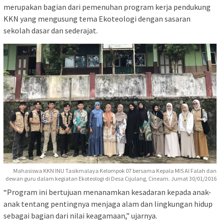
merupakan bagian dari pemenuhan program kerja pendukung
KKN yang mengusung tema Ekoteologi dengan sasaran
sekolah dasar dan sederajat.
Mahasiswa KKN INU Tasikmalaya Kelompok 07 bersama Kepala MIS Al Falah dan
dewan guru dalam kegiatan Ekoteologi di Desa Cijulang, Cineam. Jumat 30/01/2016
“Program ini bertujuan menanamkan kesadaran kepada anak-
anak tentang pentingnya menjaga alam dan lingkungan hidup
sebagai bagian dari nilai keagamaan,” ujarnya.