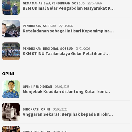
GEMA MAHASISWA
,
PENDIDIKAN
,
SOSBUD
26/04/2026
BEM Unimal Gelar Pengabdian Masyarakat K…
PENDIDIKAN
,
SOSBUD
25/03/2026
Keteladanan sebagai Intisari Kepemimpina…
PENDIDIKAN
,
REGIONAL
,
SOSBUD
28/01/2026
KKN 07 INU Tasikmalaya Gelar Pelatihan J…
OPINI
OPINI
,
PENDIDIKAN
07/07/2026
Menjebak Keadilan di Jantung Kota: Ironi…
BIROKRASI
,
OPINI
30/06/2026
Anggaran Sekarat: Berpihak kepada Birokr…
BIROKRASI
,
OPINI
09/04/2026