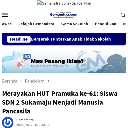
Loncat
ke
Menu
konten
Mobile
Awas
Jelajah Gemamitra
Gema Sekolah
Pendidikan
Na
 Bergerak Tuntaskan Anak Tidak Sekolah
Headline
FDI Satukan Kom
Beranda
Pendidikan
Merayakan HUT Pramuka ke-61: Siswa
SDN 2 Sukamaju Menjadi Manusia
Pancasila
Gemamitra
20/08/2022
829 Dilihat