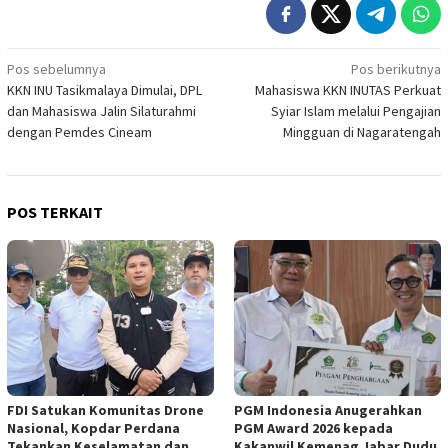
Navigasi
Pos sebelumnya
Pos berikutnya
KKN INU Tasikmalaya Dimulai, DPL
Mahasiswa KKN INUTAS Perkuat
pos
dan Mahasiswa Jalin Silaturahmi
Syiar Islam melalui Pengajian
dengan Pemdes Cineam
Mingguan di Nagaratengah
POS TERKAIT
FDI Satukan Komunitas Drone
PGM Indonesia Anugerahkan
Nasional, Kopdar Perdana
PGM Award 2026 kepada
Tekankan Keselamatan dan
Kakanwil Kemenag Jabar Dudu