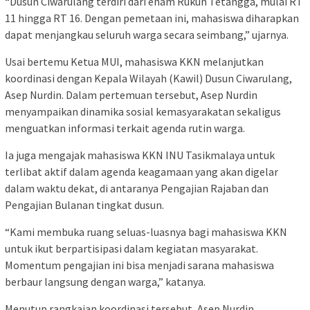
“Dusun Ciwarulang terdiri dari enam Rukun Tetangga, mulai RT
11 hingga RT 16. Dengan pemetaan ini, mahasiswa diharapkan
dapat menjangkau seluruh warga secara seimbang,” ujarnya.
Usai bertemu Ketua MUI, mahasiswa KKN melanjutkan
koordinasi dengan Kepala Wilayah (Kawil) Dusun Ciwarulang,
Asep Nurdin. Dalam pertemuan tersebut, Asep Nurdin
menyampaikan dinamika sosial kemasyarakatan sekaligus
menguatkan informasi terkait agenda rutin warga.
Ia juga mengajak mahasiswa KKN INU Tasikmalaya untuk
terlibat aktif dalam agenda keagamaan yang akan digelar
dalam waktu dekat, di antaranya Pengajian Rajaban dan
Pengajian Bulanan tingkat dusun.
“Kami membuka ruang seluas-luasnya bagi mahasiswa KKN
untuk ikut berpartisipasi dalam kegiatan masyarakat.
Momentum pengajian ini bisa menjadi sarana mahasiswa
berbaur langsung dengan warga,” katanya.
Menutup rangkaian koordinasi tersebut, Asep Nurdin