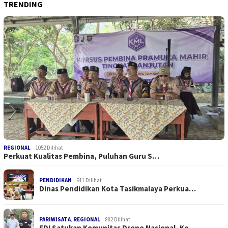
TRENDING
REGIONAL
1052 Dilihat
Perkuat Kualitas Pembina, Puluhan Guru S…
PENDIDIKAN
911 Dilihat
Dinas Pendidikan Kota Tasikmalaya Perkua…
PARIWISATA
,
REGIONAL
882 Dilihat
FDI Satukan Komunitas Drone Nasional, Ko…