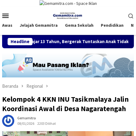
Loncat
ke
Menu
konten
Mobile
Awas
Jelajah Gemamitra
Gema Sekolah
Pendidikan
Na
Belajar 13 Tahun, Bergerak Tuntaskan Anak Tidak Sekolah
Headline
Beranda
Regional
Kelompok 4 KKN INU Tasikmalaya Jalin
Koordinasi Awal di Desa Nagaratengah
Gemamitra
08/01/2026
2203 Dilihat