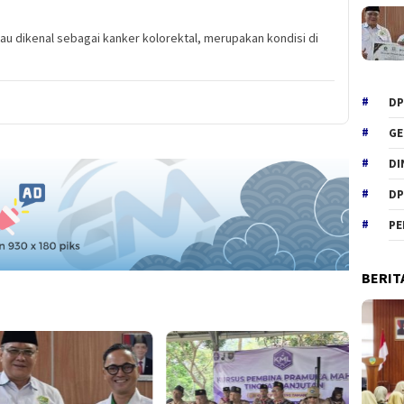
u dikenal sebagai kanker kolorektal, merupakan kondisi di
DP
GE
DI
DP
PE
BERIT