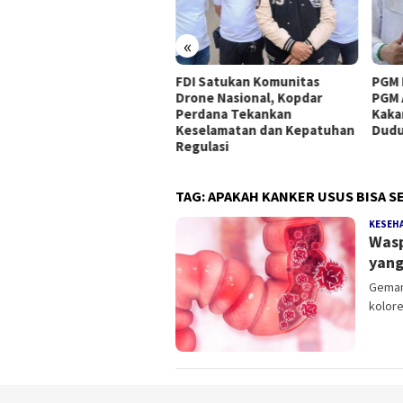
«
as Pendidikan Kota
FDI Satukan Komunitas
PGM 
ikmalaya Perkuat Wajib
Drone Nasional, Kopdar
PGM 
ajar 13 Tahun, Bergerak
Perdana Tekankan
Kaka
taskan Anak Tidak
Keselamatan dan Kepatuhan
Dud
kolah
Regulasi
TAG:
APAKAH KANKER USUS BISA 
KESEH
Wasp
yang
Gemami
kolore