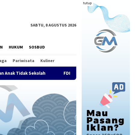
tutup
SABTU, 8 AGUSTUS 2026
AN
HUKUM
SOSBUD
aga
Pariwisata
Kuliner
Sekolah
FDI Satukan Komunitas Drone Nasional, Kopdar 