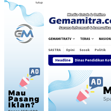
Loncat
tutup
ke
konten
GEMAMITRATV
TERAS
NASION
SASTRA
Opini
Sosok
Politik
Dinas Pendidikan Kota Tasikmalaya 
Headline