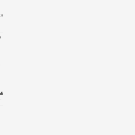
026
6
6
li
…