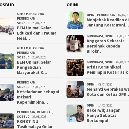
OSBUD
OPINI
GEMA MAHASISWA
,
OPINI
,
PENDIDIKAN
07/07/2
PENDIDIKAN
,
Menjebak Keadilan di
SOSBUD
26/04/2026
Jantung Kota: Ironi…
BEM Unimal Gelar
Edukasi dan Trauma
BIROKRASI
,
OPINI
30/06/202
Heal…
Anggaran Sekarat:
Berpihak kepada
GEMA MAHASISWA
,
Birokr…
PENDIDIKAN
,
SOSBUD
26/04/2026
BEM Unimal Gelar
BIROKRASI
,
OPINI
09/04/202
Krisis Komunikasi
Pengabdian
Pemimpin Kota Tasik
Masyarakat K…
PENDIDIKAN
,
OPINI
09/04/2025
SOSBUD
25/03/2026
Menanti Gebrakan Wa
Keteladanan sebagai
Kota dan Ketua DPR
Intisari
Kepemimpina…
OPINI
14/03/2022
Rakerwil; Jangan
PENDIDIKAN
,
REGIONAL
,
Hanya Sebatas
SOSBUD
28/01/2026
Berkumpul
KKN 07 INU
Tasikmalaya Gelar