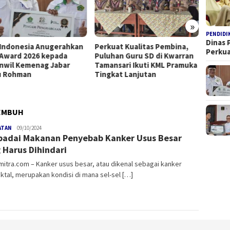
»
PENDIDI
Dinas 
Indonesia Anugerahkan
Perkuat Kualitas Pembina,
PGM I
Perku
Award 2026 kepada
Puluhan Guru SD di Kwarran
Tasikm
nwil Kemenag Jabar
Tamansari Ikuti KML Pramuka
Purwa
u Rohman
Tingkat Lanjutan
Madras
SEMBUH
ATAN
gemamitra
09/10/2024
adai Makanan Penyebab Kanker Usus Besar
 Harus Dihindari
tra.com – Kanker usus besar, atau dikenal sebagai kanker
ktal, merupakan kondisi di mana sel-sel […]