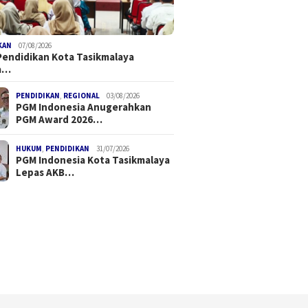
KAN
07/08/2026
Pendidikan Kota Tasikmalaya
ndonesia Kota
Dinas Pendidikan Kota
FDI Sat
a…
alaya Lepas AKBP Andi
Tasikmalaya Perkuat Wajib
Drone N
nto, Sahabat Guru
Belajar 13 Tahun, Bergerak
Perdana
PENDIDIKAN
,
REGIONAL
03/08/2026
ah yang Menginspirasi
Tuntaskan Anak Tidak
Keselam
PGM Indonesia Anugerahkan
Sekolah
Regulas
PGM Award 2026…
HUKUM
,
PENDIDIKAN
31/07/2026
PGM Indonesia Kota Tasikmalaya
Lepas AKB…