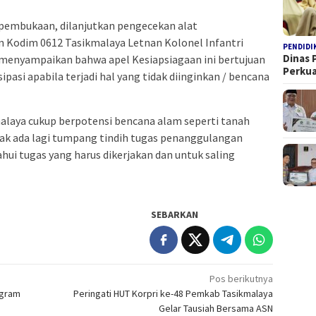
pembukaan, dilanjutkan pengecekan alat
Kodim 0612 Tasikmalaya Letnan Kolonel Infantri
PENDIDI
Dinas 
enyampaikan bahwa apel Kesiapsiagaan ini bertujuan
Perku
pasi apabila terjadi hal yang tidak diinginkan / bencana
kmalaya cukup berpotensi bencana alam seperti tanah
idak ada lagi tumpang tindih tugas penanggulangan
hui tugas yang harus dikerjakan dan untuk saling
SEBARKAN
Pos berikutnya
ogram
Peringati HUT Korpri ke-48 Pemkab Tasikmalaya
Gelar Tausiah Bersama ASN