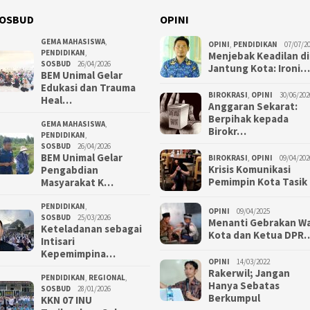
OSBUD
OPINI
GEMA MAHASISWA
,
OPINI
,
PENDIDIKAN
07/07/2
PENDIDIKAN
,
Menjebak Keadilan di
SOSBUD
26/04/2026
Jantung Kota: Ironi…
BEM Unimal Gelar
Edukasi dan Trauma
BIROKRASI
,
OPINI
30/06/202
Heal…
Anggaran Sekarat:
Berpihak kepada
GEMA MAHASISWA
,
Birokr…
PENDIDIKAN
,
SOSBUD
26/04/2026
BEM Unimal Gelar
BIROKRASI
,
OPINI
09/04/202
Krisis Komunikasi
Pengabdian
Pemimpin Kota Tasik
Masyarakat K…
PENDIDIKAN
,
OPINI
09/04/2025
SOSBUD
25/03/2026
Menanti Gebrakan Wa
Keteladanan sebagai
Kota dan Ketua DPR
Intisari
Kepemimpina…
OPINI
14/03/2022
Rakerwil; Jangan
PENDIDIKAN
,
REGIONAL
,
Hanya Sebatas
SOSBUD
28/01/2026
Berkumpul
KKN 07 INU