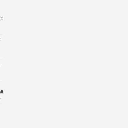
026
6
6
li
…