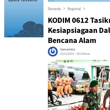
Beranda
Regional
KODIM 0612 Tasik
Kesiapsiagaan D
Bencana Alam
Gemamitra
30/11/2019
533 Dilihat