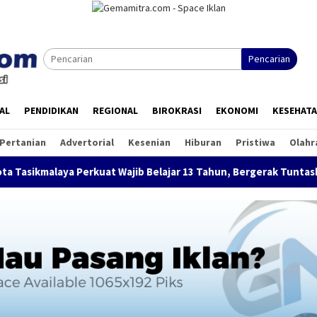
Pencarian
AL
PENDIDIKAN
REGIONAL
BIROKRASI
EKONOMI
KESEHAT
Pertanian
Advertorial
Kesenian
Hiburan
Pristiwa
Olahr
rkuat Wajib Belajar 13 Tahun, Bergerak Tuntaskan Anak Tidak Se