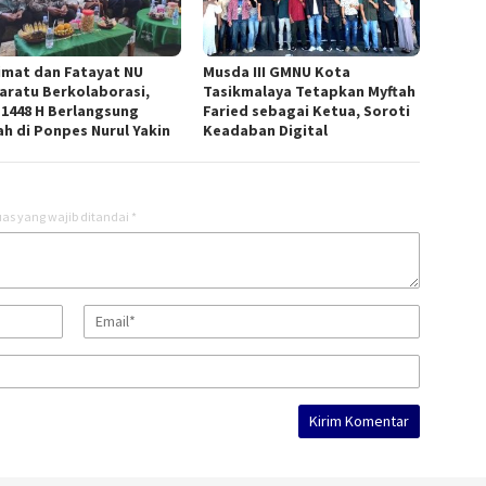
imat dan Fatayat NU
Musda III GMNU Kota
aratu Berkolaborasi,
Tasikmalaya Tetapkan Myftah
 1448 H Berlangsung
Faried sebagai Ketua, Soroti
ah di Ponpes Nurul Yakin
Keadaban Digital
as yang wajib ditandai
*