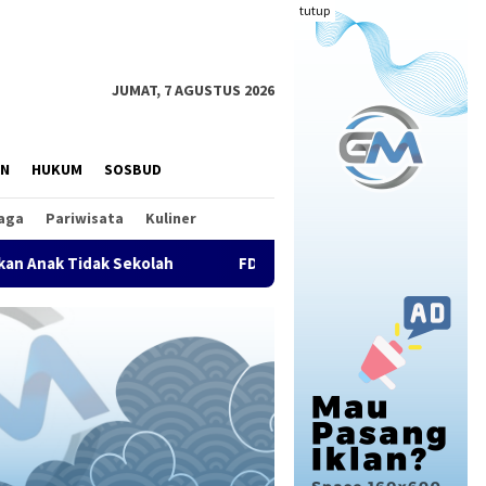
tutup
JUMAT, 7 AGUSTUS 2026
AN
HUKUM
SOSBUD
aga
Pariwisata
Kuliner
kolah
FDI Satukan Komunitas Drone Nasional, Kopdar Pe