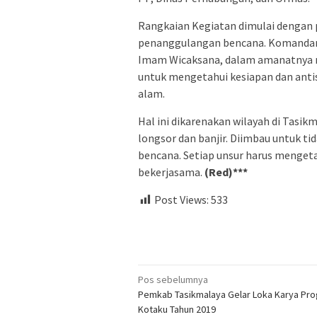
Rangkaian Kegiatan dimulai dengan 
penanggulangan bencana. Komandan 
Imam Wicaksana, dalam amanatnya m
untuk mengetahui kesiapan dan antisi
alam.
Hal ini dikarenakan wilayah di Tasi
longsor dan banjir. Diimbau untuk t
bencana. Setiap unsur harus mengeta
bekerjasama.
(Red)***
Post Views:
533
Navigasi
Pos sebelumnya
Pemkab Tasikmalaya Gelar Loka Karya Pr
pos
Kotaku Tahun 2019