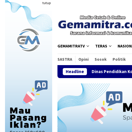
Loncat
tutup
ke
konten
GEMAMITRATV
TERAS
NASION
SASTRA
Opini
Sosok
Politik
Dinas Pendidikan Kota Tasikmalaya Pe
Headline