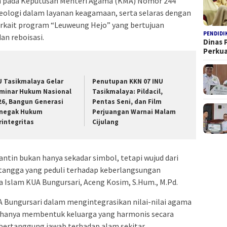
rkan pada Keputusan Menteri Agama (KMA) Nomor 244
ologi dalam layanan keagamaan, serta selaras dengan
erkait program “Leuweung Hejo” yang bertujuan
PENDIDI
an reboisasi.
Dinas 
Perku
U Tasikmalaya Gelar
Penutupan KKN 07 INU
minar Hukum Nasional
Tasikmalaya: Pildacil,
26, Bangun Generasi
Pentas Seni, dan Film
negak Hukum
Perjuangan Warnai Malam
rintegritas
Cijulang
tin bukan hanya sekadar simbol, tetapi wujud dari
ngga yang peduli terhadap keberlangsungan
 Islam KUA Bungursari, Aceng Kosim, S.Hum., M.Pd.
A Bungursari dalam mengintegrasikan nilai-nilai agama
k hanya membentuk keluarga yang harmonis secara
ng bertanggung jawab terhadap alam sekitar.