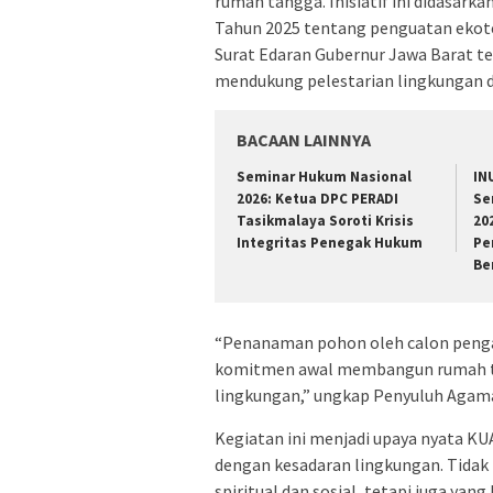
rumah tangga. Inisiatif ini didasa
Tahun 2025 tentang penguatan ekote
Surat Edaran Gubernur Jawa Barat t
mendukung pelestarian lingkungan d
BACAAN LAINNYA
Seminar Hukum Nasional
IN
2026: Ketua DPC PERADI
Se
Tasikmalaya Soroti Krisis
20
Integritas Penegak Hukum
Pe
Be
“Penanaman pohon oleh calon pengan
komitmen awal membangun rumah ta
lingkungan,” ungkap Penyuluh Agama
Kegiatan ini menjadi upaya nyata KU
dengan kesadaran lingkungan. Tida
spiritual dan sosial, tetapi juga ya