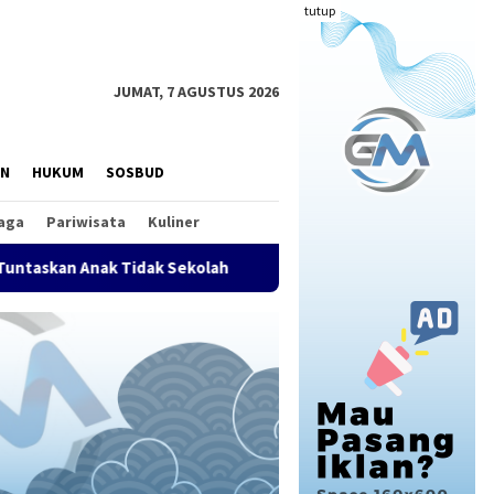
tutup
JUMAT, 7 AGUSTUS 2026
AN
HUKUM
SOSBUD
aga
Pariwisata
Kuliner
ak Sekolah
FDI Satukan Komunitas Drone Nasional, Kopd