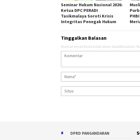
Seminar Hukum Nasional 2026:
Musl
Ketua DPC PERADI
Purb
Tasikmalaya Soroti Krisis
PHBI
Integritas Penegak Hukum
Meri
Tinggalkan Balasan
Alamat email Anda tidak akan dipublikasikan.
Ru
S
DPRD PANGANDARAN