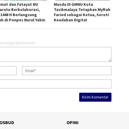
imat dan Fatayat NU
Musda III GMNU Kota
aratu Berkolaborasi,
Tasikmalaya Tetapkan Myftah
 1448 H Berlangsung
Faried sebagai Ketua, Soroti
ah di Ponpes Nurul Yakin
Keadaban Digital
as yang wajib ditandai
*
OSBUD
OPINI