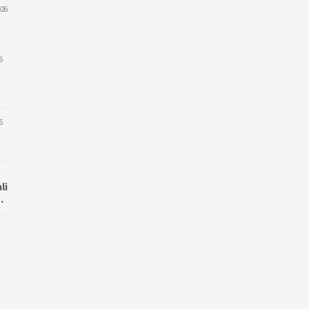
026
6
6
li
…