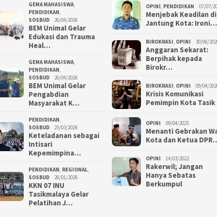
GEMA MAHASISWA
,
OPINI
,
PENDIDIKAN
07/07/2
PENDIDIKAN
,
Menjebak Keadilan di
SOSBUD
26/04/2026
Jantung Kota: Ironi…
BEM Unimal Gelar
Edukasi dan Trauma
BIROKRASI
,
OPINI
30/06/202
Heal…
Anggaran Sekarat:
Berpihak kepada
GEMA MAHASISWA
,
Birokr…
PENDIDIKAN
,
SOSBUD
26/04/2026
BEM Unimal Gelar
BIROKRASI
,
OPINI
09/04/202
Krisis Komunikasi
Pengabdian
Pemimpin Kota Tasik
Masyarakat K…
PENDIDIKAN
,
OPINI
09/04/2025
SOSBUD
25/03/2026
Menanti Gebrakan Wa
Keteladanan sebagai
Kota dan Ketua DPR
Intisari
Kepemimpina…
OPINI
14/03/2022
Rakerwil; Jangan
PENDIDIKAN
,
REGIONAL
,
Hanya Sebatas
SOSBUD
28/01/2026
Berkumpul
KKN 07 INU
Tasikmalaya Gelar
Pelatihan J…