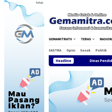
Loncat
tutup
ke
konten
GEMAMITRATV
TERAS
NASION
SASTRA
Opini
Sosok
Politik
Dinas Pendidikan Kota Tasikmala
Headline