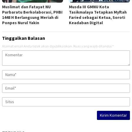
Muslimat dan Fatayat NU
Musda III GMNU Kota
Purbaratu Berkolaborasi, PHBI
Tasikmalaya Tetapkan Myftah
1448 H Berlangsung Meriah di
Faried sebagai Ketua, Soroti
Ponpes Nurul Yakin
Keadaban Digital
Tinggalkan Balasan
Alamat email Anda tidak akan dipublikasikan.
Ruas yang wajib ditandai
*