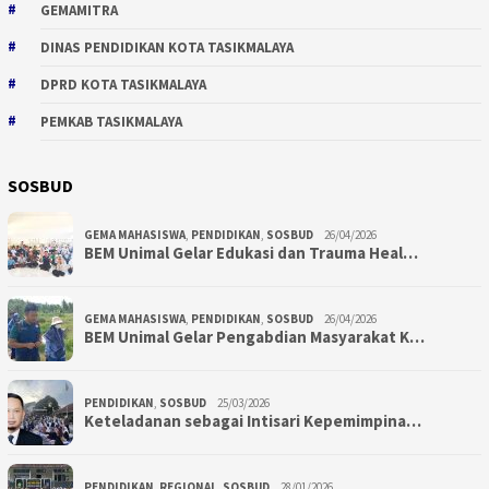
GEMAMITRA
DINAS PENDIDIKAN KOTA TASIKMALAYA
DPRD KOTA TASIKMALAYA
PEMKAB TASIKMALAYA
SOSBUD
GEMA MAHASISWA
,
PENDIDIKAN
,
SOSBUD
26/04/2026
BEM Unimal Gelar Edukasi dan Trauma Heal…
GEMA MAHASISWA
,
PENDIDIKAN
,
SOSBUD
26/04/2026
BEM Unimal Gelar Pengabdian Masyarakat K…
PENDIDIKAN
,
SOSBUD
25/03/2026
Keteladanan sebagai Intisari Kepemimpina…
PENDIDIKAN
,
REGIONAL
,
SOSBUD
28/01/2026