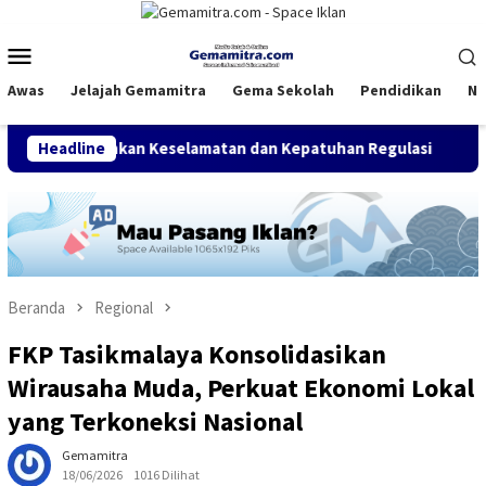
Loncat
ke
Menu
konten
Mobile
Awas
Jelajah Gemamitra
Gema Sekolah
Pendidikan
Na
ekankan Keselamatan dan Kepatuhan Regulasi
Headline
PGM Indon
Beranda
Regional
FKP Tasikmalaya Konsolidasikan
Wirausaha Muda, Perkuat Ekonomi Lokal
yang Terkoneksi Nasional
Gemamitra
18/06/2026
1016 Dilihat