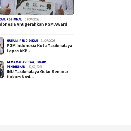
KAN
,
REGIONAL
03/08/2026
ndonesia Anugerahkan PGM Award
ar Hukum Nasional
FDI Satukan Komunitas
PGM Ind
Ketua DPC PERADI
Drone Nasional, Kopdar
PGM Awa
alaya Soroti Krisis
Perdana Tekankan
Kakanwi
HUKUM
,
PENDIDIKAN
31/07/2026
ritas Penegak Hukum
Keselamatan dan Kepatuhan
Dudu R
PGM Indonesia Kota Tasikmalaya
Regulasi
Lepas AKB…
GEMA MAHASISWA
,
HUKUM
,
PENDIDIKAN
30/07/2026
INU Tasikmalaya Gelar Seminar
Hukum Nasi…