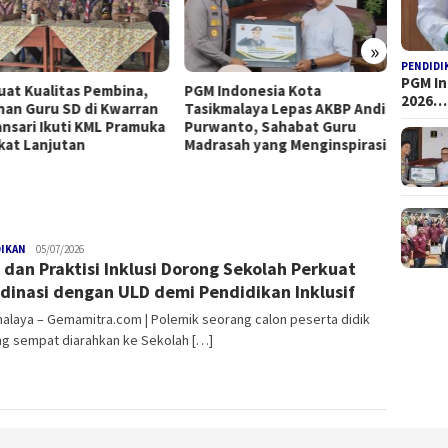
»
PENDIDI
PGM I
uat Kualitas Pembina,
PGM Indonesia Kota
Semin
2026…
han Guru SD di Kwarran
Tasikmalaya Lepas AKBP Andi
2026: 
nsari Ikuti KML Pramuka
Purwanto, Sahabat Guru
Tasikm
kat Lanjutan
Madrasah yang Menginspirasi
Integ
DIKAN
gemamitra
05/07/2026
 dan Praktisi Inklusi Dorong Sekolah Perkuat
dinasi dengan ULD demi Pendidikan Inklusif
alaya – Gemamitra.com | Polemik seorang calon peserta didik
ng sempat diarahkan ke Sekolah […]