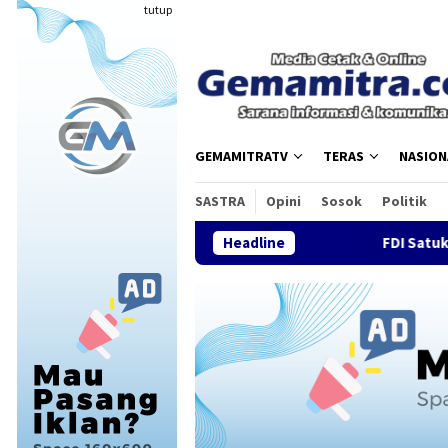
Loncat
tutup
ke
konten
GEMAMITRATV
TERAS
NASION
SASTRA
Opini
Sosok
Politik
Headline
FDI Satukan Komunit