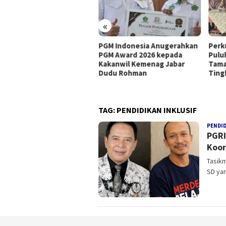
«
 Satukan Komunitas
PGM Indonesia Anugerahkan
Perk
ne Nasional, Kopdar
PGM Award 2026 kepada
Pulu
rdana Tekankan
Kakanwil Kemenag Jabar
Tama
selamatan dan Kepatuhan
Dudu Rohman
Ting
ulasi
TAG:
PENDIDIKAN INKLUSIF
PENDI
PGRI
Koor
Tasikm
SD ya