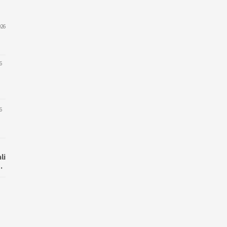
026
6
6
li
…