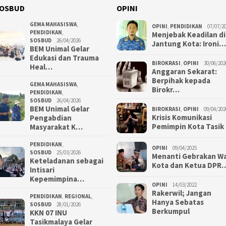
OSBUD
OPINI
GEMA MAHASISWA
,
OPINI
,
PENDIDIKAN
07/07/2
PENDIDIKAN
,
Menjebak Keadilan di
SOSBUD
26/04/2026
Jantung Kota: Ironi…
BEM Unimal Gelar
Edukasi dan Trauma
BIROKRASI
,
OPINI
30/06/202
Heal…
Anggaran Sekarat:
Berpihak kepada
GEMA MAHASISWA
,
Birokr…
PENDIDIKAN
,
SOSBUD
26/04/2026
BEM Unimal Gelar
BIROKRASI
,
OPINI
09/04/202
Krisis Komunikasi
Pengabdian
Pemimpin Kota Tasik
Masyarakat K…
PENDIDIKAN
,
OPINI
09/04/2025
SOSBUD
25/03/2026
Menanti Gebrakan Wa
Keteladanan sebagai
Kota dan Ketua DPR
Intisari
Kepemimpina…
OPINI
14/03/2022
Rakerwil; Jangan
PENDIDIKAN
,
REGIONAL
,
Hanya Sebatas
SOSBUD
28/01/2026
Berkumpul
KKN 07 INU
Tasikmalaya Gelar