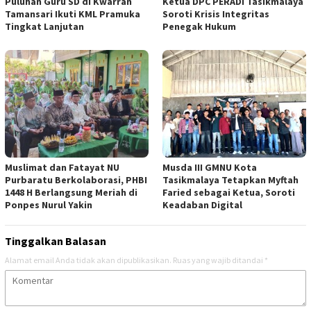
Puluhan Guru SD di Kwarran
Ketua DPC PERADI Tasikmalaya
Tamansari Ikuti KML Pramuka
Soroti Krisis Integritas
Tingkat Lanjutan
Penegak Hukum
Muslimat dan Fatayat NU
Musda III GMNU Kota
Purbaratu Berkolaborasi, PHBI
Tasikmalaya Tetapkan Myftah
1448 H Berlangsung Meriah di
Faried sebagai Ketua, Soroti
Ponpes Nurul Yakin
Keadaban Digital
Tinggalkan Balasan
Alamat email Anda tidak akan dipublikasikan.
Ruas yang wajib ditandai
*