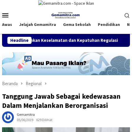
Loncat
ke
Menu
konten
Mobile
Awas
Jelajah Gemamitra
Gema Sekolah
Pendidikan
Na
ekankan Keselamatan dan Kepatuhan Regulasi
Headline
PGM Indon
Beranda
Regional
Tanggung Jawab Sebagai kedewasaan
Dalam Menjalankan Berorganisasi
Gemamitra
05/06/2019
629 Dilihat