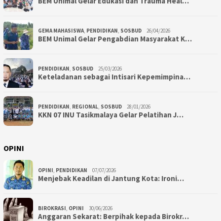
BEM Unimal Gelar Edukasi dan Trauma Heal…
GEMA MAHASISWA
,
PENDIDIKAN
,
SOSBUD
26/04/2026
BEM Unimal Gelar Pengabdian Masyarakat K…
PENDIDIKAN
,
SOSBUD
25/03/2026
Keteladanan sebagai Intisari Kepemimpina…
PENDIDIKAN
,
REGIONAL
,
SOSBUD
28/01/2026
KKN 07 INU Tasikmalaya Gelar Pelatihan J…
OPINI
OPINI
,
PENDIDIKAN
07/07/2026
Menjebak Keadilan di Jantung Kota: Ironi…
BIROKRASI
,
OPINI
30/06/2026
Anggaran Sekarat: Berpihak kepada Birokr…