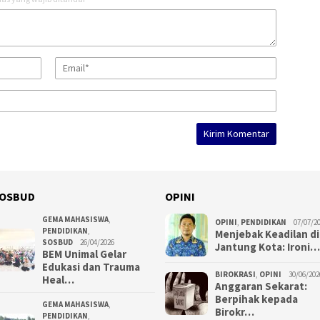
OSBUD
OPINI
GEMA MAHASISWA
,
OPINI
,
PENDIDIKAN
07/07/2
PENDIDIKAN
,
Menjebak Keadilan di
SOSBUD
26/04/2026
Jantung Kota: Ironi…
BEM Unimal Gelar
Edukasi dan Trauma
BIROKRASI
,
OPINI
30/06/202
Heal…
Anggaran Sekarat:
Berpihak kepada
GEMA MAHASISWA
,
Birokr…
PENDIDIKAN
,