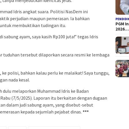
 tanpa menyebutkan identitas jelas.
mad Idris angkat suara. Politisi NasDem ini
raktik perjudian maupun pemerasan. Ia bahkan
PENDIDI
PGM I
ntuk membuktikan tudingan itu.
2026…
di sabung ayam, saya kasih Rp100 juta!” tegas Idris
gar tuduhan tersebut dilaporkan secara resmi ke lembaga
ke polisi, bahkan kalau perlu ke malaikat! Saya tunggu,
gan nada kesal.
ih dulu melaporkan Muhammad Idris ke Badan
abu (7/5/2025). Laporan itu berkaitan dengan dugaan
tan dalam judi sabung ayam, yang disebut-sebut
 pemerasan kepada sejumlah pejabat dinas.
***