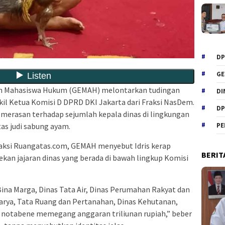
DP
GE
n Mahasiswa Hukum (GEMAH) melontarkan tudingan
DI
il Ketua Komisi D DPRD DKI Jakarta dari Fraksi NasDem.
DP
pemerasan terhadap sejumlah kepala dinas di lingkungan
as judi sabung ayam.
PE
aksi Ruangatas.com, GEMAH menyebut Idris kerap
BERIT
an jajaran dinas yang berada di bawah lingkup Komisi
Bina Marga, Dinas Tata Air, Dinas Perumahan Rakyat dan
rya, Tata Ruang dan Pertanahan, Dinas Kehutanan,
 notabene memegang anggaran triliunan rupiah,” beber