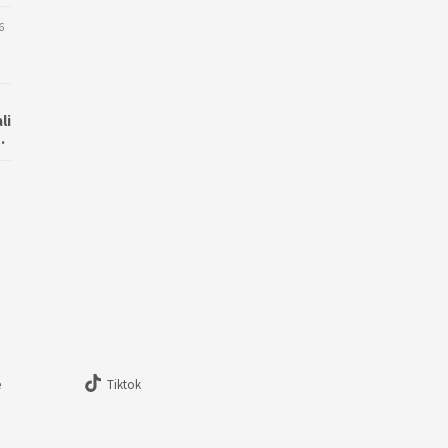
6
li
…
e
Tiktok