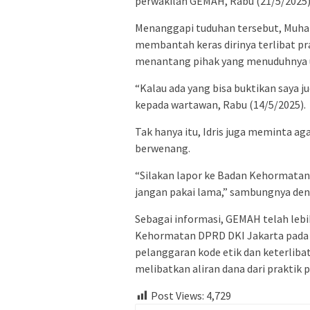
perwakilan GEMAH, Rabu (21/5/2025),
Menanggapi tuduhan tersebut, Muham
membantah keras dirinya terlibat p
menantang pihak yang menuduhnya u
“Kalau ada yang bisa buktikan saya ju
kepada wartawan, Rabu (14/5/2025).
Tak hanya itu, Idris juga meminta a
berwenang.
“Silakan lapor ke Badan Kehormatan, 
jangan pakai lama,” sambungnya den
Sebagai informasi, GEMAH telah leb
Kehormatan DPRD DKI Jakarta pada R
pelanggaran kode etik dan keterliba
melibatkan aliran dana dari praktik
Post Views:
4,729