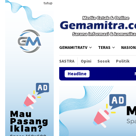
Loncat
tutup
ke
konten
GEMAMITRATV
TERAS
NASION
SASTRA
Opini
Sosok
Politik
Headline
FDI Satukan Komun