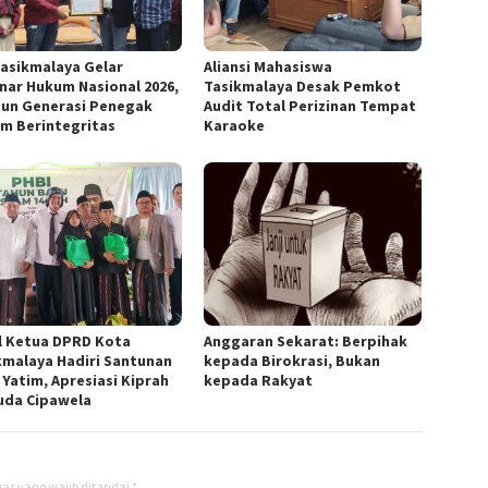
Tasikmalaya Gelar
Aliansi Mahasiswa
nar Hukum Nasional 2026,
Tasikmalaya Desak Pemkot
un Generasi Penegak
Audit Total Perizinan Tempat
m Berintegritas
Karaoke
l Ketua DPRD Kota
Anggaran Sekarat: Berpihak
kmalaya Hadiri Santunan
kepada Birokrasi, Bukan
 Yatim, Apresiasi Kiprah
kepada Rakyat
da Cipawela
as yang wajib ditandai
*