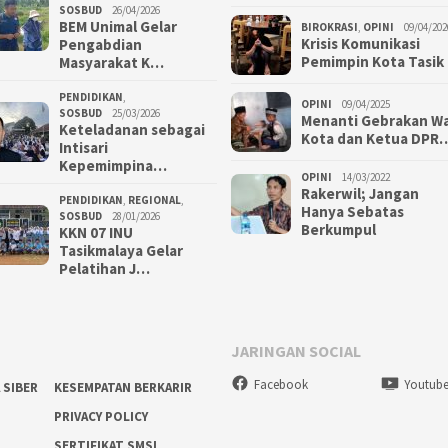
SOSBUD
26/04/2026
BEM Unimal Gelar
BIROKRASI
,
OPINI
09/04/202
Krisis Komunikasi
Pengabdian
Pemimpin Kota Tasik
Masyarakat K…
PENDIDIKAN
,
OPINI
09/04/2025
SOSBUD
25/03/2026
Menanti Gebrakan Wa
Keteladanan sebagai
Kota dan Ketua DPR
Intisari
Kepemimpina…
OPINI
14/03/2022
Rakerwil; Jangan
PENDIDIKAN
,
REGIONAL
,
Hanya Sebatas
SOSBUD
28/01/2026
Berkumpul
KKN 07 INU
Tasikmalaya Gelar
Pelatihan J…
JARINGAN SOCIAL
Facebook
Youtub
 SIBER
KESEMPATAN BERKARIR
PRIVACY POLICY
SERTIFIKAT SMSI