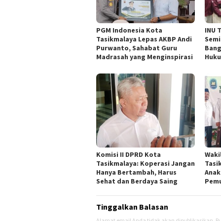
PGM Indonesia Kota
INU 
Tasikmalaya Lepas AKBP Andi
Semi
Purwanto, Sahabat Guru
Bang
Madrasah yang Menginspirasi
Huku
Komisi II DPRD Kota
Waki
Tasikmalaya: Koperasi Jangan
Tasi
Hanya Bertambah, Harus
Anak
Sehat dan Berdaya Saing
Pemu
Tinggalkan Balasan
Alamat email Anda tidak akan dipublikasikan.
Ru