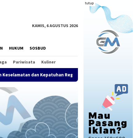
tutup
KAMIS, 6 AGUSTUS 2026
AN
HUKUM
SOSBUD
aga
Pariwisata
Kuliner
n Kepatuhan Regulasi
PGM Indonesia Anugerahkan PGM A