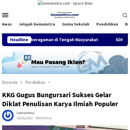
Loncat
ke
Menu
konten
Mobile
Awas
Jelajah Gemamitra
Gema Sekolah
Pendidikan
Na
 Keberagaman di Tengah Masyarakat
Headline
SDN Syekh Tubagus Ab
Beranda
Pendidikan
KKG Gugus Bungursari Sukses Gelar
Diklat Penulisan Karya Ilmiah Populer
Gemamitra
28/05/2022
609 Dilihat