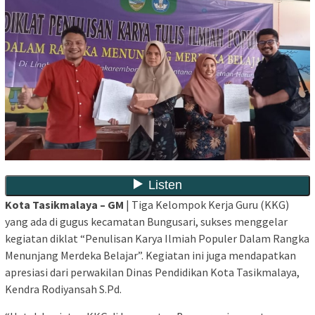
Kota Tasikmalaya – GM
| Tiga Kelompok Kerja Guru (KKG)
yang ada di gugus kecamatan Bungusari, sukses menggelar
kegiatan diklat “Penulisan Karya Ilmiah Populer Dalam Rangka
Menunjang Merdeka Belajar”. Kegiatan ini juga mendapatkan
apresiasi dari perwakilan Dinas Pendidikan Kota Tasikmalaya,
Kendra Rodiyansah S.Pd.