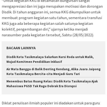
“Untuk kegiatan KKG di kecamatan Bungursari sangat
mengapresiasi dan ini juga merupakan motivasi dan dorongan
Disdik. Di tahun anggaran ini, semua KKG dikumpulkan untuk
membuat program kegiatan satu tahun, sementara transfusi
KKG juga ada beberapa kegiatan salah satunya kegiatan
kolektif, pengembangan diri,” ujarnya ketika menjadi
narasumber pada kegiatan tersebut, Sabtu (28/05/2022).
BACAAN LAINNYA
Disdik Kota Tasikmalaya Salurkan Kursi Roda untuk Malik,
Wujud Komitmen Pendidikan Inklusif
Air Mata Bangga di Balik Denting Kendang, Alika Juara Jaipong
Kota Tasikmalaya Bercita-cita Menjadi Guru Tari
Menembus Batas Ruang Kelas: Disdik Kota Tasikmalaya Ajak
Mahasiswa PGSD Tak Ragu Dobrak Era Disrupsi
Diklat penulisan ilmiah populer ini diadakan untuk para guru