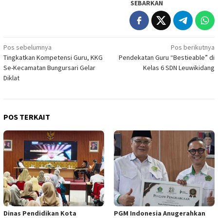
SEBARKAN
Navigasi
Pos sebelumnya
Pos berikutnya
Tingkatkan Kompetensi Guru, KKG
Pendekatan Guru “Bestieable” di
pos
Se-Kecamatan Bungursari Gelar
Kelas 6 SDN Leuwikidang
Diklat
POS TERKAIT
Dinas Pendidikan Kota
PGM Indonesia Anugerahkan