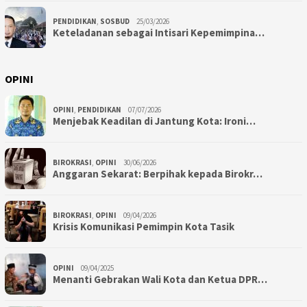
PENDIDIKAN
,
SOSBUD
25/03/2026
Keteladanan sebagai Intisari Kepemimpina…
OPINI
OPINI
,
PENDIDIKAN
07/07/2026
Menjebak Keadilan di Jantung Kota: Ironi…
BIROKRASI
,
OPINI
30/06/2026
Anggaran Sekarat: Berpihak kepada Birokr…
BIROKRASI
,
OPINI
09/04/2026
Krisis Komunikasi Pemimpin Kota Tasik
OPINI
09/04/2025
Menanti Gebrakan Wali Kota dan Ketua DPR…