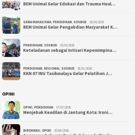
BEM Unimal Gelar Edukasi dan Trauma Heal…
GEMA MAHASISWA
,
PENDIDIKAN
,
SOSBUD
26/04/2026
BEM Unimal Gelar Pengabdian Masyarakat K…
PENDIDIKAN
,
SOSBUD
25/03/2026
Keteladanan sebagai Intisari Kepemimpina…
PENDIDIKAN
,
REGIONAL
,
SOSBUD
28/01/2026
KKN 07 INU Tasikmalaya Gelar Pelatihan J…
OPINI
OPINI
,
PENDIDIKAN
07/07/2026
Menjebak Keadilan di Jantung Kota: Ironi…
BIROKRASI
,
OPINI
30/06/2026