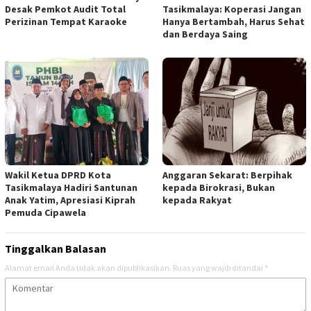
Desak Pemkot Audit Total
Tasikmalaya: Koperasi Jangan
Perizinan Tempat Karaoke
Hanya Bertambah, Harus Sehat
dan Berdaya Saing
Wakil Ketua DPRD Kota
Anggaran Sekarat: Berpihak
Tasikmalaya Hadiri Santunan
kepada Birokrasi, Bukan
Anak Yatim, Apresiasi Kiprah
kepada Rakyat
Pemuda Cipawela
Tinggalkan Balasan
Alamat email Anda tidak akan dipublikasikan.
Ruas yang wajib ditandai
*