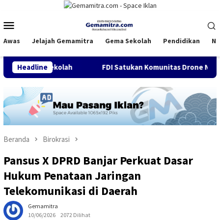
Loncat
ke
Menu
konten
Mobile
Awas
Jelajah Gemamitra
Gema Sekolah
Pendidikan
Na
ekolah
Headline
FDI Satukan Komunitas Drone Nasional, Kopdar 
Beranda
Birokrasi
Pansus X DPRD Banjar Perkuat Dasar
Hukum Penataan Jaringan
Telekomunikasi di Daerah
Gemamitra
10/06/2026
2072 Dilihat