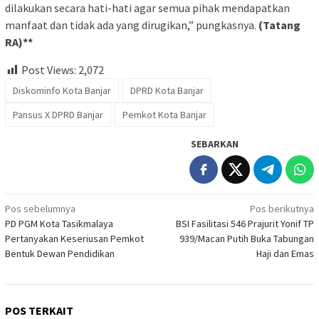
dilakukan secara hati-hati agar semua pihak mendapatkan
manfaat dan tidak ada yang dirugikan,” pungkasnya.
(Tatang
RA)**
Post Views:
2,072
Diskominfo Kota Banjar
DPRD Kota Banjar
Pansus X DPRD Banjar
Pemkot Kota Banjar
SEBARKAN
Navigasi
Pos sebelumnya
Pos berikutnya
PD PGM Kota Tasikmalaya
BSI Fasilitasi 546 Prajurit Yonif TP
pos
Pertanyakan Keseriusan Pemkot
939/Macan Putih Buka Tabungan
Bentuk Dewan Pendidikan
Haji dan Emas
POS TERKAIT