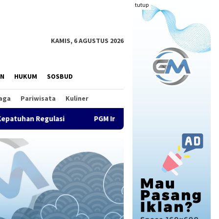
tutup
KAMIS, 6 AGUSTUS 2026
AN
HUKUM
SOSBUD
aga
Pariwisata
Kuliner
PGM Indonesia Anugerahkan PGM Award 2026 kepada Ka