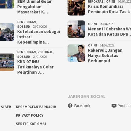
BEM Unimal Gelar
BIROKRASI
,
OPINI
09/04/202
Krisis Komunikasi
Pengabdian
Pemimpin Kota Tasik
Masyarakat K…
PENDIDIKAN
,
OPINI
09/04/2025
SOSBUD
25/03/2026
Menanti Gebrakan Wa
Keteladanan sebagai
Kota dan Ketua DPR
Intisari
Kepemimpina…
OPINI
14/03/2022
Rakerwil; Jangan
PENDIDIKAN
,
REGIONAL
,
Hanya Sebatas
SOSBUD
28/01/2026
Berkumpul
KKN 07 INU
Tasikmalaya Gelar
Pelatihan J…
JARINGAN SOCIAL
Facebook
Youtub
 SIBER
KESEMPATAN BERKARIR
PRIVACY POLICY
SERTIFIKAT SMSI