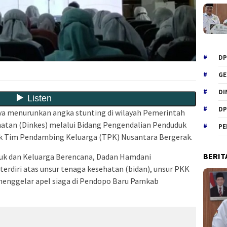
DP
GE
DI
DP
ya menurunkan angka stunting di wilayah Pemerintah
atan (Dinkes) melalui Bidang Pengendalian Penduduk
PE
 Tim Pendambing Keluarga (TPK) Nusantara Bergerak.
BERIT
uk dan Keluarga Berencana, Dadan Hamdani
rdiri atas unsur tenaga kesehatan (bidan), unsur PKK
menggelar apel siaga di Pendopo Baru Pamkab