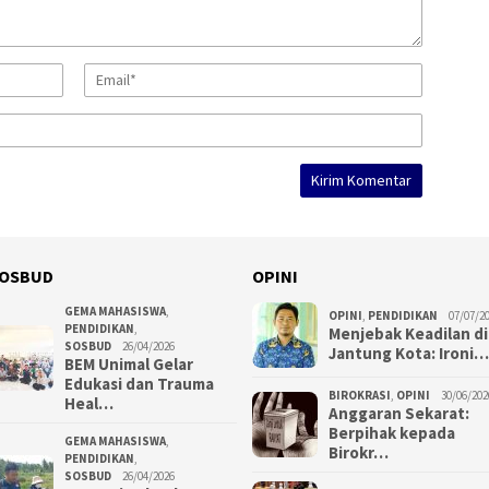
OSBUD
OPINI
GEMA MAHASISWA
,
OPINI
,
PENDIDIKAN
07/07/2
PENDIDIKAN
,
Menjebak Keadilan di
SOSBUD
26/04/2026
Jantung Kota: Ironi…
BEM Unimal Gelar
Edukasi dan Trauma
BIROKRASI
,
OPINI
30/06/202
Heal…
Anggaran Sekarat:
Berpihak kepada
GEMA MAHASISWA
,
Birokr…
PENDIDIKAN
,
SOSBUD
26/04/2026