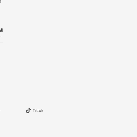
6
li
…
e
Tiktok