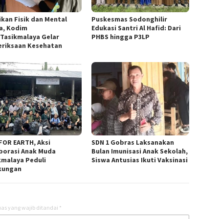
ikan Fisik dan Mental
Puskesmas Sodonghilir
a, Kodim
Edukasi Santri Al Hafid: Dari
/Tasikmalaya Gelar
PHBS hingga P3LP
riksaan Kesehatan
FOR EARTH, Aksi
SDN 1 Gobras Laksanakan
borasi Anak Muda
Bulan Imunisasi Anak Sekolah,
kmalaya Peduli
Siswa Antusias Ikuti Vaksinasi
kungan
as yang wajib ditandai
*