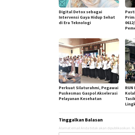
Digital Detox sebagai
Past
Intervensi Gaya Hidup Sehat
Prim
di Era Teknologi
0612
Peme
Perkuat Silaturahmi, Pegawai
RUN 
Puskesmas Gaspol Akselerasi
Kola
Pelayanan Kesehatan
Tasi
Ling
Tinggalkan Balasan
Alamat email Anda tidak akan dipublikasikan.
Ru