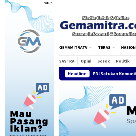
Loncat
tutup
ke
konten
GEMAMITRATV
TERAS
NASION
SASTRA
Opini
Sosok
Politik
FDI Satukan Komunitas Drone Nasional,
Headline