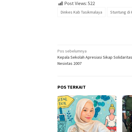
Post Views:
522
Dinkes Kab Tasikmalaya
Stuntung di
Navigasi
Pos sebelumnya
Kepala Sekolah Apresiasi Sikap Solidarita
pos
Nesixtas 2007
POS TERKAIT