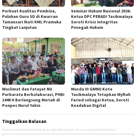
Perkuat Kualitas Pembina,
Seminar Hukum Nasional 2026:
Puluhan Guru SD di Kwarran
Ketua DPC PERADI Tasikmalaya
Tamansari Ikuti KML Pramuka
Soroti Krisis Integritas
Tingkat Lanjutan
Penegak Hukum
Muslimat dan Fatayat NU
Musda III GMNU Kota
Purbaratu Berkolaborasi, PHBI
Tasikmalaya Tetapkan Myftah
1448 H Berlangsung Meriah di
Faried sebagai Ketua, Soroti
Ponpes Nurul Yakin
Keadaban Digital
Tinggalkan Balasan
Alamat email Anda tidak akan dipublikasikan.
Ruas yang wajib ditandai
*