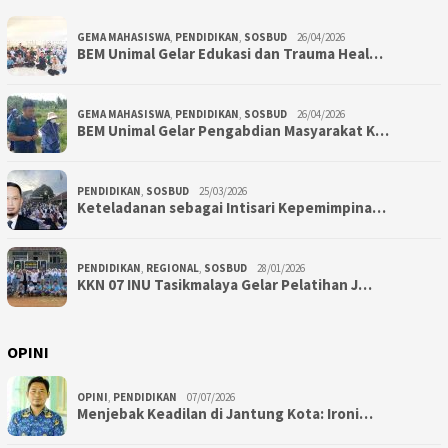
GEMA MAHASISWA
,
PENDIDIKAN
,
SOSBUD
26/04/2026
BEM Unimal Gelar Edukasi dan Trauma Heal…
GEMA MAHASISWA
,
PENDIDIKAN
,
SOSBUD
26/04/2026
BEM Unimal Gelar Pengabdian Masyarakat K…
PENDIDIKAN
,
SOSBUD
25/03/2026
Keteladanan sebagai Intisari Kepemimpina…
PENDIDIKAN
,
REGIONAL
,
SOSBUD
28/01/2026
KKN 07 INU Tasikmalaya Gelar Pelatihan J…
OPINI
OPINI
,
PENDIDIKAN
07/07/2026
Menjebak Keadilan di Jantung Kota: Ironi…