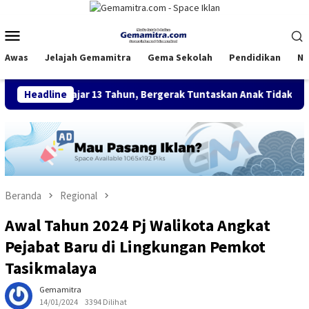
Loncat
ke
Menu
konten
Mobile
Awas
Jelajah Gemamitra
Gema Sekolah
Pendidikan
Na
Belajar 13 Tahun, Bergerak Tuntaskan Anak Tidak Sekolah
Headline
Beranda
Regional
Awal Tahun 2024 Pj Walikota Angkat
Pejabat Baru di Lingkungan Pemkot
Tasikmalaya
Gemamitra
14/01/2024
3394 Dilihat