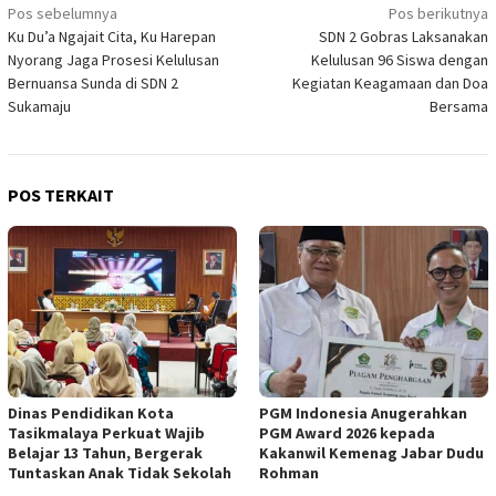
Navigasi
Pos sebelumnya
Pos berikutnya
Ku Du’a Ngajait Cita, Ku Harepan
SDN 2 Gobras Laksanakan
pos
Nyorang Jaga Prosesi Kelulusan
Kelulusan 96 Siswa dengan
Bernuansa Sunda di SDN 2
Kegiatan Keagamaan dan Doa
Sukamaju
Bersama
POS TERKAIT
Dinas Pendidikan Kota
PGM Indonesia Anugerahkan
Tasikmalaya Perkuat Wajib
PGM Award 2026 kepada
Belajar 13 Tahun, Bergerak
Kakanwil Kemenag Jabar Dudu
Tuntaskan Anak Tidak Sekolah
Rohman