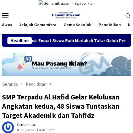
Loncat
ke
Menu
konten
Mobile
Awas
Jelajah Gemamitra
Gema Sekolah
Pendidikan
Na
i: Empat Siswa Raih Medali di Tatar Galuh Perisai Diri Cup VIII
Headline
Beranda
Pendidikan
SMP Terpadu Al Hafid Gelar Kelulusan
Angkatan kedua, 48 Siswa Tuntaskan
Target Akademik dan Tahfidz
Gemamitra
03/06/2026
1168 Dilihat