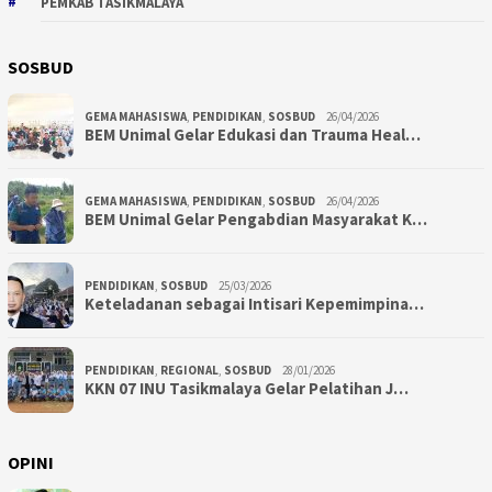
PEMKAB TASIKMALAYA
SOSBUD
GEMA MAHASISWA
,
PENDIDIKAN
,
SOSBUD
26/04/2026
BEM Unimal Gelar Edukasi dan Trauma Heal…
GEMA MAHASISWA
,
PENDIDIKAN
,
SOSBUD
26/04/2026
BEM Unimal Gelar Pengabdian Masyarakat K…
PENDIDIKAN
,
SOSBUD
25/03/2026
Keteladanan sebagai Intisari Kepemimpina…
PENDIDIKAN
,
REGIONAL
,
SOSBUD
28/01/2026
KKN 07 INU Tasikmalaya Gelar Pelatihan J…
OPINI