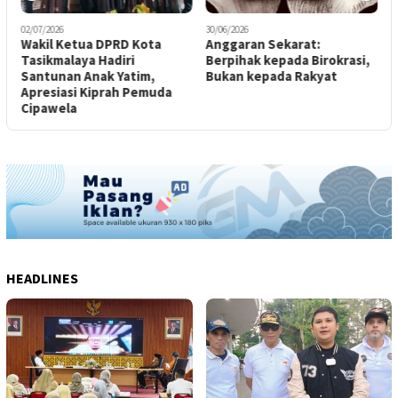
02/07/2026
30/06/2026
1
Wakil Ketua DPRD Kota
Anggaran Sekarat:
D
Tasikmalaya Hadiri
Berpihak kepada Birokrasi,
G
Santunan Anak Yatim,
Bukan kepada Rakyat
B
Apresiasi Kiprah Pemuda
Cipawela
HEADLINES