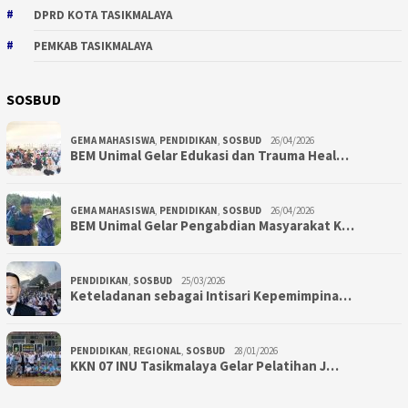
DPRD KOTA TASIKMALAYA
PEMKAB TASIKMALAYA
SOSBUD
GEMA MAHASISWA
,
PENDIDIKAN
,
SOSBUD
26/04/2026
BEM Unimal Gelar Edukasi dan Trauma Heal…
GEMA MAHASISWA
,
PENDIDIKAN
,
SOSBUD
26/04/2026
BEM Unimal Gelar Pengabdian Masyarakat K…
PENDIDIKAN
,
SOSBUD
25/03/2026
Keteladanan sebagai Intisari Kepemimpina…
PENDIDIKAN
,
REGIONAL
,
SOSBUD
28/01/2026
KKN 07 INU Tasikmalaya Gelar Pelatihan J…