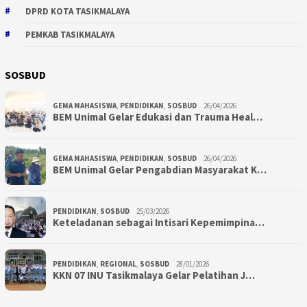
DPRD KOTA TASIKMALAYA
PEMKAB TASIKMALAYA
SOSBUD
GEMA MAHASISWA
,
PENDIDIKAN
,
SOSBUD
26/04/2026
BEM Unimal Gelar Edukasi dan Trauma Heal…
GEMA MAHASISWA
,
PENDIDIKAN
,
SOSBUD
26/04/2026
BEM Unimal Gelar Pengabdian Masyarakat K…
PENDIDIKAN
,
SOSBUD
25/03/2026
Keteladanan sebagai Intisari Kepemimpina…
PENDIDIKAN
,
REGIONAL
,
SOSBUD
28/01/2026
KKN 07 INU Tasikmalaya Gelar Pelatihan J…