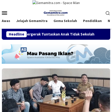
Loncat
ke
Menu
konten
Mobile
Awas
Jelajah Gemamitra
Gema Sekolah
Pendidikan
Na
hun, Bergerak Tuntaskan Anak Tidak Sekolah
Headline
FDI Satukan