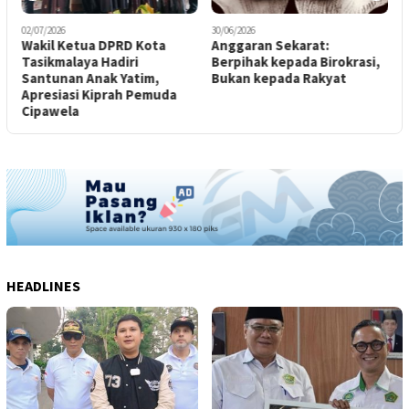
02/07/2026
30/06/2026
1
Wakil Ketua DPRD Kota
Anggaran Sekarat:
D
Tasikmalaya Hadiri
Berpihak kepada Birokrasi,
G
Santunan Anak Yatim,
Bukan kepada Rakyat
B
Apresiasi Kiprah Pemuda
Cipawela
HEADLINES