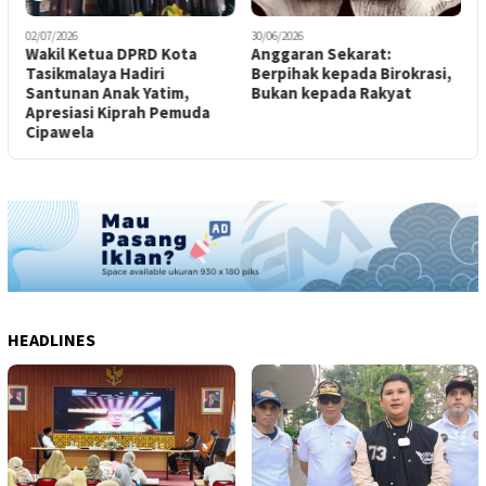
02/07/2026
30/06/2026
1
Wakil Ketua DPRD Kota
Anggaran Sekarat:
D
Tasikmalaya Hadiri
Berpihak kepada Birokrasi,
G
Santunan Anak Yatim,
Bukan kepada Rakyat
B
Apresiasi Kiprah Pemuda
Cipawela
HEADLINES