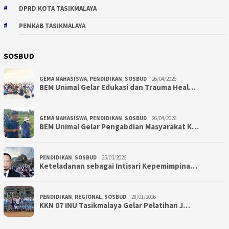
DPRD KOTA TASIKMALAYA
PEMKAB TASIKMALAYA
SOSBUD
GEMA MAHASISWA
,
PENDIDIKAN
,
SOSBUD
26/04/2026
BEM Unimal Gelar Edukasi dan Trauma Heal…
GEMA MAHASISWA
,
PENDIDIKAN
,
SOSBUD
26/04/2026
BEM Unimal Gelar Pengabdian Masyarakat K…
PENDIDIKAN
,
SOSBUD
25/03/2026
Keteladanan sebagai Intisari Kepemimpina…
PENDIDIKAN
,
REGIONAL
,
SOSBUD
28/01/2026
KKN 07 INU Tasikmalaya Gelar Pelatihan J…