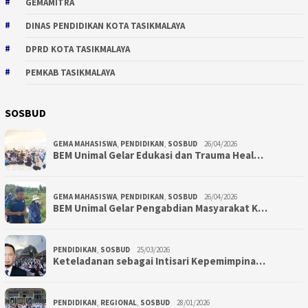
GEMAMITRA
DINAS PENDIDIKAN KOTA TASIKMALAYA
DPRD KOTA TASIKMALAYA
PEMKAB TASIKMALAYA
SOSBUD
GEMA MAHASISWA
,
PENDIDIKAN
,
SOSBUD
26/04/2026
BEM Unimal Gelar Edukasi dan Trauma Heal…
GEMA MAHASISWA
,
PENDIDIKAN
,
SOSBUD
26/04/2026
BEM Unimal Gelar Pengabdian Masyarakat K…
PENDIDIKAN
,
SOSBUD
25/03/2026
Keteladanan sebagai Intisari Kepemimpina…
PENDIDIKAN
,
REGIONAL
,
SOSBUD
28/01/2026