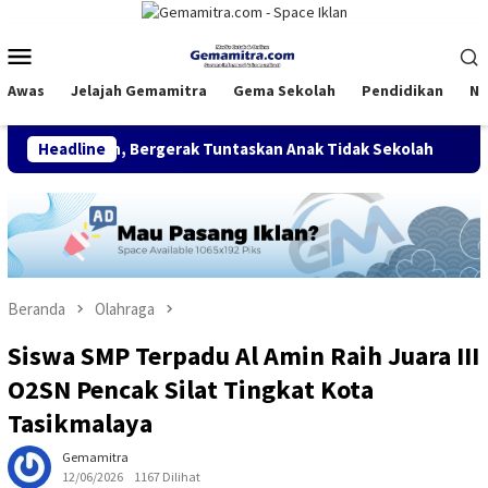
Loncat
ke
Menu
konten
Mobile
Awas
Jelajah Gemamitra
Gema Sekolah
Pendidikan
Na
hun, Bergerak Tuntaskan Anak Tidak Sekolah
Headline
FDI Satukan
Beranda
Olahraga
Siswa SMP Terpadu Al Amin Raih Juara III
O2SN Pencak Silat Tingkat Kota
Tasikmalaya
Gemamitra
12/06/2026
1167 Dilihat