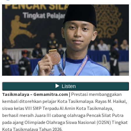
Tasikmalaya – Gemamitra.com |
Prestasi membanggakan
kembali ditorehkan pelajar Kota Tasikmalaya. Rayas M. Haikal,
siswa kelas VIII SMP Terpadu Al Amin Kota Tasikmalaya,
berhasil meraih Juara III cabang olahraga Pencak Silat Putra
pada ajang Olimpiade Olahraga Siswa Nasional (O2SN) Tingkat
Kota Tasikmalaya Tahun 2026.