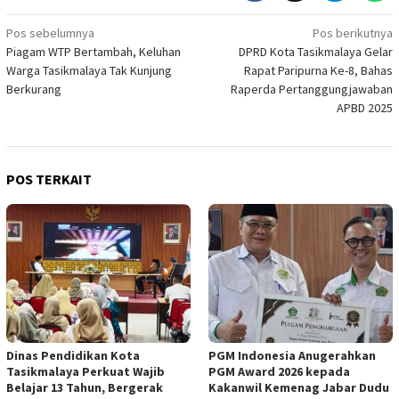
Navigasi
Pos sebelumnya
Pos berikutnya
Piagam WTP Bertambah, Keluhan
DPRD Kota Tasikmalaya Gelar
pos
Warga Tasikmalaya Tak Kunjung
Rapat Paripurna Ke-8, Bahas
Berkurang
Raperda Pertanggungjawaban
APBD 2025
POS TERKAIT
Dinas Pendidikan Kota
PGM Indonesia Anugerahkan
Tasikmalaya Perkuat Wajib
PGM Award 2026 kepada
Belajar 13 Tahun, Bergerak
Kakanwil Kemenag Jabar Dudu