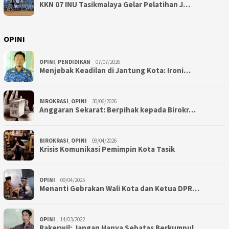
KKN 07 INU Tasikmalaya Gelar Pelatihan J…
OPINI
OPINI
,
PENDIDIKAN
07/07/2026
Menjebak Keadilan di Jantung Kota: Ironi…
BIROKRASI
,
OPINI
30/06/2026
Anggaran Sekarat: Berpihak kepada Birokr…
BIROKRASI
,
OPINI
09/04/2026
Krisis Komunikasi Pemimpin Kota Tasik
OPINI
09/04/2025
Menanti Gebrakan Wali Kota dan Ketua DPR…
OPINI
14/03/2022
Rakerwil; Jangan Hanya Sebatas Berkumpul