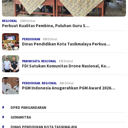
REGIONAL
1049 Dilihat
Perkuat Kualitas Pembina, Puluhan Guru S…
PENDIDIKAN
899 Dilihat
Dinas Pendidikan Kota Tasikmalaya Perkua…
PARIWISATA
,
REGIONAL
876 Dilihat
FDI Satukan Komunitas Drone Nasional, Ko…
PENDIDIKAN
,
REGIONAL
848 Dilihat
PGM Indonesia Anugerahkan PGM Award 2026…
DPRD PANGANDARAN
GEMAMITRA
DINAS PENDIDIKAN KOTA TASIKMALAYA