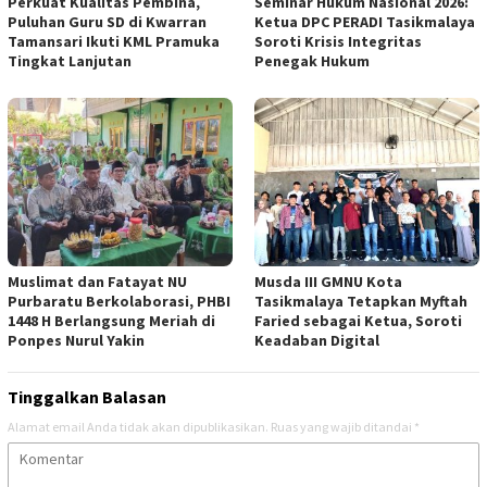
Perkuat Kualitas Pembina,
Seminar Hukum Nasional 2026:
Puluhan Guru SD di Kwarran
Ketua DPC PERADI Tasikmalaya
Tamansari Ikuti KML Pramuka
Soroti Krisis Integritas
Tingkat Lanjutan
Penegak Hukum
Muslimat dan Fatayat NU
Musda III GMNU Kota
Purbaratu Berkolaborasi, PHBI
Tasikmalaya Tetapkan Myftah
1448 H Berlangsung Meriah di
Faried sebagai Ketua, Soroti
Ponpes Nurul Yakin
Keadaban Digital
Tinggalkan Balasan
Alamat email Anda tidak akan dipublikasikan.
Ruas yang wajib ditandai
*