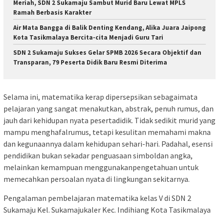
Meriah, SDN 2 Sukamaju Sambut Murid Baru Lewat MPLS
Ramah Berbasis Karakter
Air Mata Bangga di Balik Denting Kendang, Alika Juara Jaipong
Kota Tasikmalaya Bercita-cita Menjadi Guru Tari
SDN 2 Sukamaju Sukses Gelar SPMB 2026 Secara Objektif dan
Transparan, 79 Peserta Didik Baru Resmi Diterima
Selama ini, matematika kerap dipersepsikan sebagaimata
pelajaran yang sangat menakutkan, abstrak, penuh rumus, dan
jauh dari kehidupan nyata pesertadidik. Tidak sedikit murid yang
mampu menghafalrumus, tetapi kesulitan memahami makna
dan kegunaannya dalam kehidupan sehari-hari. Padahal, esensi
pendidikan bukan sekadar penguasaan simboldan angka,
melainkan kemampuan menggunakanpengetahuan untuk
memecahkan persoalan nyata di lingkungan sekitarnya.
Pengalaman pembelajaran matematika kelas V di SDN 2
Sukamaju Kel. Sukamajukaler Kec. Indihiang Kota Tasikmalaya