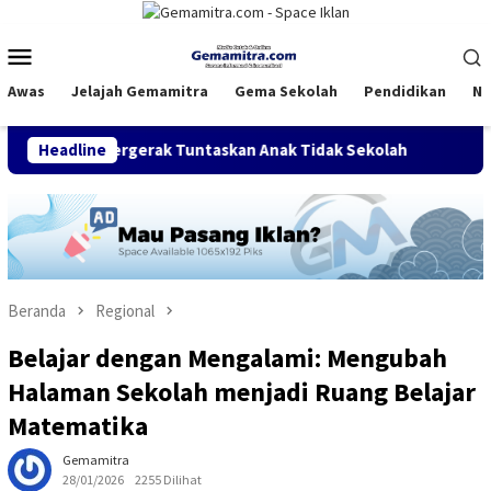
Loncat
ke
Menu
konten
Mobile
Awas
Jelajah Gemamitra
Gema Sekolah
Pendidikan
Na
, Bergerak Tuntaskan Anak Tidak Sekolah
Headline
FDI Satukan Ko
Beranda
Regional
Belajar dengan Mengalami: Mengubah
Halaman Sekolah menjadi Ruang Belajar
Matematika
Gemamitra
28/01/2026
2255 Dilihat