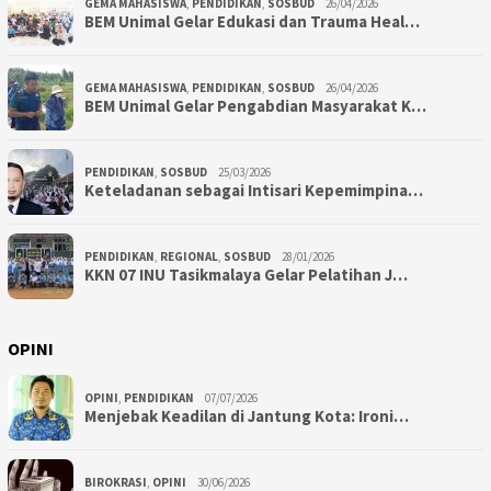
GEMA MAHASISWA
,
PENDIDIKAN
,
SOSBUD
26/04/2026
BEM Unimal Gelar Edukasi dan Trauma Heal…
GEMA MAHASISWA
,
PENDIDIKAN
,
SOSBUD
26/04/2026
BEM Unimal Gelar Pengabdian Masyarakat K…
PENDIDIKAN
,
SOSBUD
25/03/2026
Keteladanan sebagai Intisari Kepemimpina…
PENDIDIKAN
,
REGIONAL
,
SOSBUD
28/01/2026
KKN 07 INU Tasikmalaya Gelar Pelatihan J…
OPINI
OPINI
,
PENDIDIKAN
07/07/2026
Menjebak Keadilan di Jantung Kota: Ironi…
BIROKRASI
,
OPINI
30/06/2026