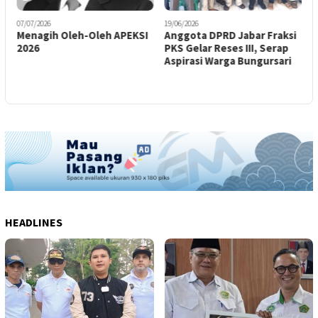
07/07/2026
19/06/2026
0
Menagih Oleh-Oleh APEKSI
Anggota DPRD Jabar Fraksi
M
2026
PKS Gelar Reses III, Serap
T
n
Aspirasi Warga Bungursari
C
S
HEADLINES