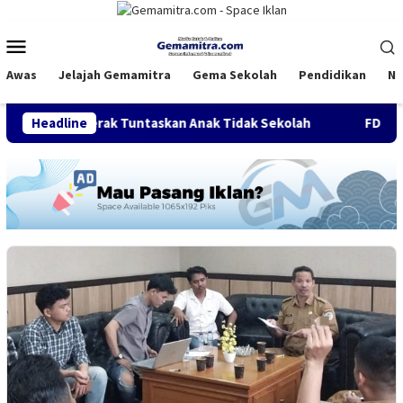
Loncat
ke
Menu
konten
Mobile
Awas
Jelajah Gemamitra
Gema Sekolah
Pendidikan
Na
 Bergerak Tuntaskan Anak Tidak Sekolah
Headline
FDI Satukan Kom