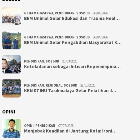
GEMA MAHASISWA
,
PENDIDIKAN
,
SOSBUD
26/04/2026
BEM Unimal Gelar Edukasi dan Trauma Heal…
GEMA MAHASISWA
,
PENDIDIKAN
,
SOSBUD
26/04/2026
BEM Unimal Gelar Pengabdian Masyarakat K…
PENDIDIKAN
,
SOSBUD
25/03/2026
Keteladanan sebagai Intisari Kepemimpina…
PENDIDIKAN
,
REGIONAL
,
SOSBUD
28/01/2026
KKN 07 INU Tasikmalaya Gelar Pelatihan J…
OPINI
OPINI
,
PENDIDIKAN
07/07/2026
Menjebak Keadilan di Jantung Kota: Ironi…