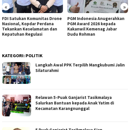
«
»
FDI Satukan Komunitas Drone
PGM Indonesia Anugerahkan
Nasional, Kopdar Perdana
PGM Award 2026 kepada
Tekankan Keselamatan dan
Kakanwil Kemenag Jabar
Kepatuhan Regulasi
Dudu Rohman
KATEGORI:
POLITIK
Langkah Awal PPK Terpilih Mangkubumi Jalin
Silaturahmi
Relawan 5-Puak Ganjarist Tasikmalaya
Salurkan Bantuan kepada Anak Yatim di
Kecamatan Karangnunggal
5 Puak Ganjarist Tasikmalaya Siap