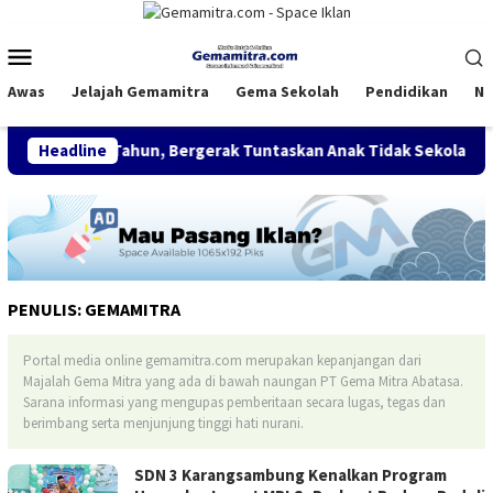
Loncat
ke
Menu
konten
Mobile
Awas
Jelajah Gemamitra
Gema Sekolah
Pendidikan
Na
ajar 13 Tahun, Bergerak Tuntaskan Anak Tidak Sekolah
Headline
F
PENULIS:
GEMAMITRA
Portal media online gemamitra.com merupakan kepanjangan dari
Majalah Gema Mitra yang ada di bawah naungan PT Gema Mitra Abatasa.
Sarana informasi yang mengupas pemberitaan secara lugas, tegas dan
berimbang serta menjunjung tinggi hati nurani.
SDN 3 Karangsambung Kenalkan Program