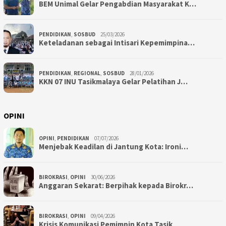
BEM Unimal Gelar Pengabdian Masyarakat K…
PENDIDIKAN
,
SOSBUD
25/03/2026
Keteladanan sebagai Intisari Kepemimpina…
PENDIDIKAN
,
REGIONAL
,
SOSBUD
28/01/2026
KKN 07 INU Tasikmalaya Gelar Pelatihan J…
OPINI
OPINI
,
PENDIDIKAN
07/07/2026
Menjebak Keadilan di Jantung Kota: Ironi…
BIROKRASI
,
OPINI
30/06/2026
Anggaran Sekarat: Berpihak kepada Birokr…
BIROKRASI
,
OPINI
09/04/2026
Krisis Komunikasi Pemimpin Kota Tasik