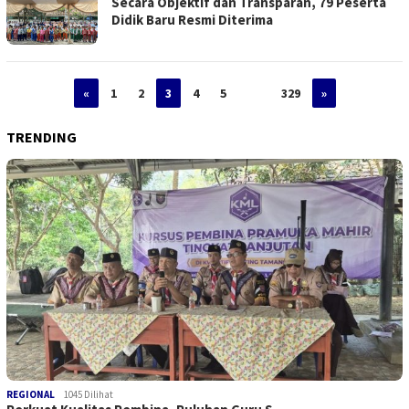
Secara Objektif dan Transparan, 79 Peserta
Didik Baru Resmi Diterima
«
1
2
3
4
5
…
329
»
TRENDING
REGIONAL
1045 Dilihat