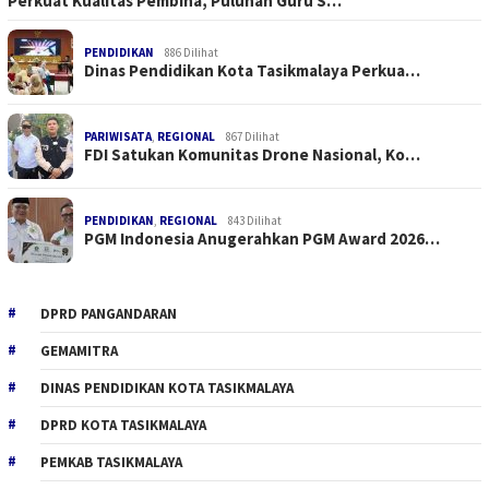
Perkuat Kualitas Pembina, Puluhan Guru S…
PENDIDIKAN
886 Dilihat
Dinas Pendidikan Kota Tasikmalaya Perkua…
PARIWISATA
,
REGIONAL
867 Dilihat
FDI Satukan Komunitas Drone Nasional, Ko…
PENDIDIKAN
,
REGIONAL
843 Dilihat
PGM Indonesia Anugerahkan PGM Award 2026…
DPRD PANGANDARAN
GEMAMITRA
DINAS PENDIDIKAN KOTA TASIKMALAYA
DPRD KOTA TASIKMALAYA
PEMKAB TASIKMALAYA