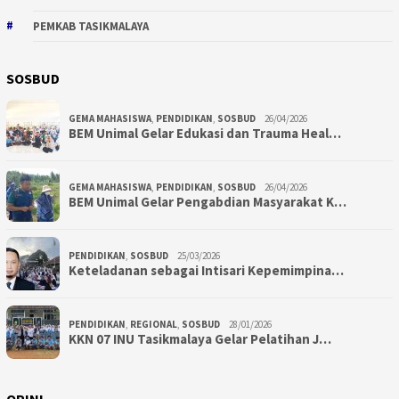
PEMKAB TASIKMALAYA
SOSBUD
GEMA MAHASISWA
,
PENDIDIKAN
,
SOSBUD
26/04/2026
BEM Unimal Gelar Edukasi dan Trauma Heal…
GEMA MAHASISWA
,
PENDIDIKAN
,
SOSBUD
26/04/2026
BEM Unimal Gelar Pengabdian Masyarakat K…
PENDIDIKAN
,
SOSBUD
25/03/2026
Keteladanan sebagai Intisari Kepemimpina…
PENDIDIKAN
,
REGIONAL
,
SOSBUD
28/01/2026
KKN 07 INU Tasikmalaya Gelar Pelatihan J…
OPINI