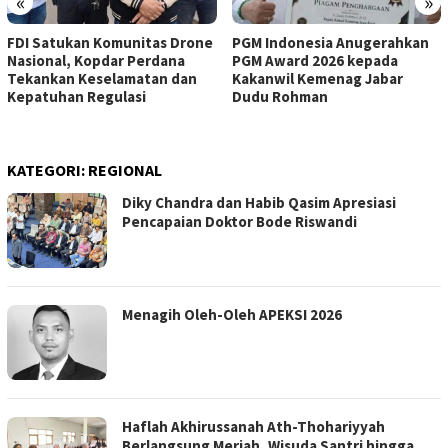
«
»
FDI Satukan Komunitas Drone
PGM Indonesia Anugerahkan
Nasional, Kopdar Perdana
PGM Award 2026 kepada
Tekankan Keselamatan dan
Kakanwil Kemenag Jabar
Kepatuhan Regulasi
Dudu Rohman
KATEGORI:
REGIONAL
Diky Chandra dan Habib Qasim Apresiasi
Pencapaian Doktor Bode Riswandi
Menagih Oleh-Oleh APEKSI 2026
Haflah Akhirussanah Ath-Thohariyyah
Berlangsung Meriah, Wisuda Santri hingga