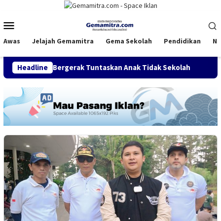
Loncat
ke
Menu
konten
Mobile
Awas
Jelajah Gemamitra
Gema Sekolah
Pendidikan
Na
ahun, Bergerak Tuntaskan Anak Tidak Sekolah
Headline
FDI Satuka